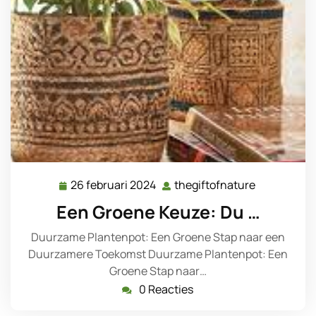
26 februari 2024
thegiftofnature
26
thegiftofna
februari
Een Groene Keuze: Du …
2024
Duurzame Plantenpot: Een Groene Stap naar een
Duurzamere Toekomst Duurzame Plantenpot: Een
Groene Stap naar…
0 Reacties