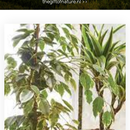
thegiftofnature.nl
>>