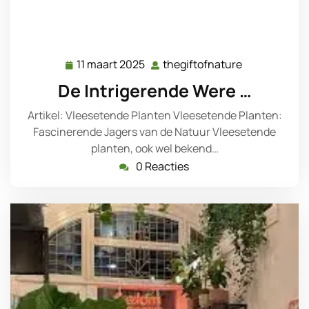
11 maart 2025
thegiftofnature
11
thegiftofnat
maart
De Intrigerende Were …
2025
Artikel: Vleesetende Planten Vleesetende Planten:
Fascinerende Jagers van de Natuur Vleesetende
planten, ook wel bekend…
0 Reacties