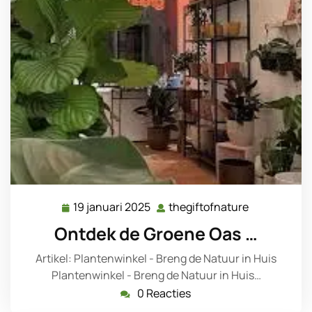
19 januari 2025
thegiftofnature
19
thegiftofna
januari
Ontdek de Groene Oas …
2025
Artikel: Plantenwinkel - Breng de Natuur in Huis
Plantenwinkel - Breng de Natuur in Huis…
0 Reacties