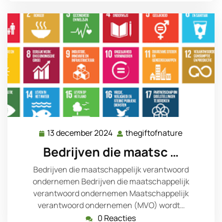
13 december 2024
thegiftofnature
13
thegiftofn
december
Bedrijven die maatsc …
2024
Bedrijven die maatschappelijk verantwoord
ondernemen Bedrijven die maatschappelijk
verantwoord ondernemen Maatschappelijk
verantwoord ondernemen (MVO) wordt…
0 Reacties