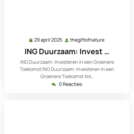
29 april 2025
thegiftofnature
29
thegiftofnat
april
ING Duurzaam: Invest …
2025
ING Duurzaam: Investeren in een Groenere
Toekomst ING Duurzaam: Investeren in een
Groenere Toekomst Als…
0 Reacties