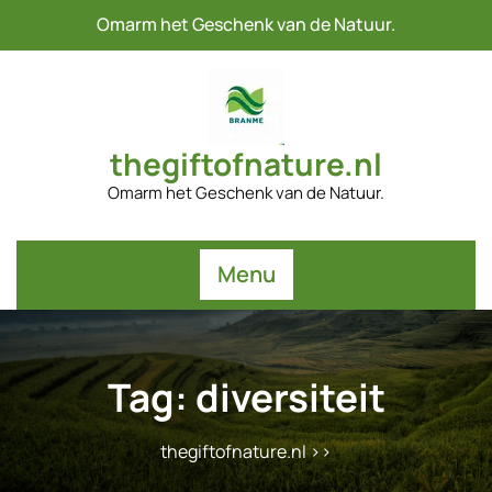
Naar
Omarm het Geschenk van de Natuur.
de
inhoud
gaan
thegiftofnature.nl
Omarm het Geschenk van de Natuur.
Menu
Tag:
diversiteit
thegiftofnature.nl
>>