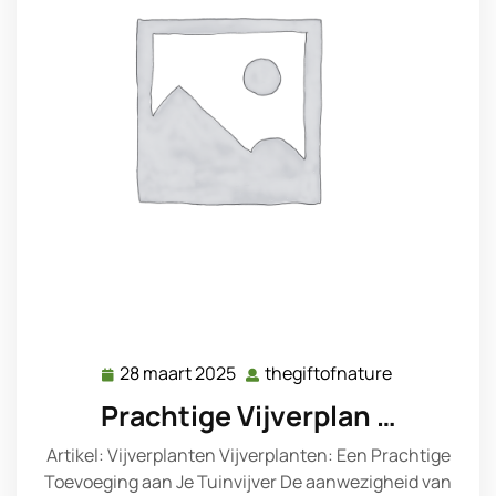
28 maart 2025
thegiftofnature
28
thegiftofnat
maart
Prachtige Vijverplan …
2025
Artikel: Vijverplanten Vijverplanten: Een Prachtige
Toevoeging aan Je Tuinvijver De aanwezigheid van