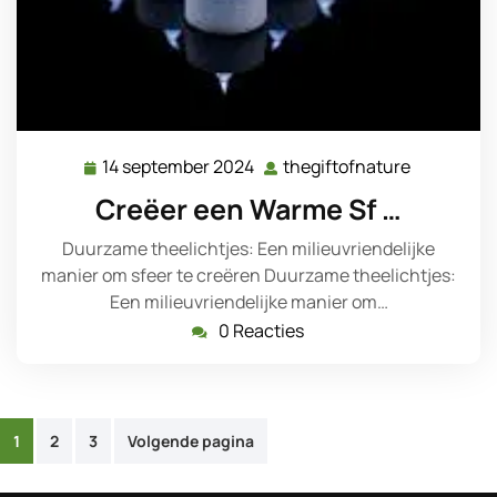
14 september 2024
thegiftofnature
14
thegiftofn
september
Creëer een Warme Sf …
2024
Duurzame theelichtjes: Een milieuvriendelijke
manier om sfeer te creëren Duurzame theelichtjes:
Een milieuvriendelijke manier om…
0 Reacties
Posts
1
2
3
Volgende pagina
pagination