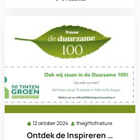
12 oktober 2024
thegiftofnature
12
thegiftofna
oktober
Ontdek de Inspireren …
2024