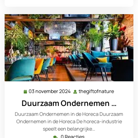
03 november 2024
thegiftofnature
03
thegiftofn
november
Duurzaam Ondernemen …
2024
Duurzaam Ondernemen in de Horeca Duurzaam
Ondernemen in de Horeca De horeca-industrie
speelt een belangrijke…
0 Reacties