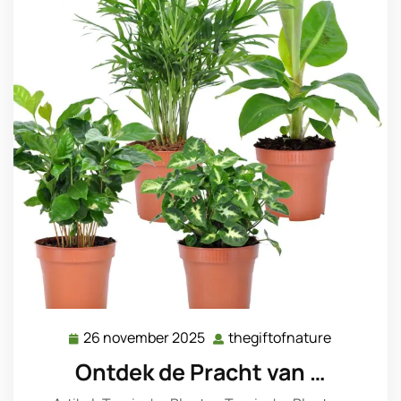
26 november 2025
thegiftofnature
26
thegiftofn
november
Ontdek de Pracht van …
2025