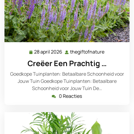
28 april 2026
thegiftofnature
28
thegiftofnat
april
Creëer Een Prachtig …
2026
Goedkope Tuinplanten: Betaalbare Schoonheid voor
Jouw Tuin Goedkope Tuinplanten: Betaalbare
Schoonheid voor Jouw Tuin De…
0 Reacties