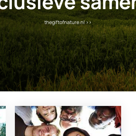
clusieve same
thegiftofnature.nl
>>