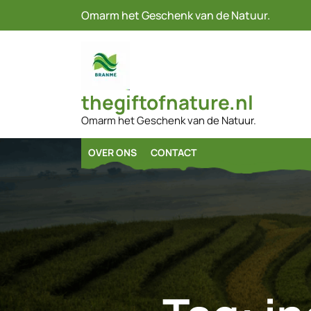
Naar
Omarm het Geschenk van de Natuur.
de
inhoud
gaan
thegiftofnature.nl
Omarm het Geschenk van de Natuur.
OVER ONS
CONTACT