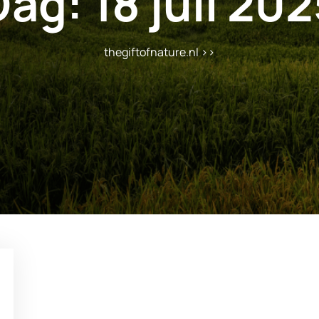
Dag:
18 juli 20
thegiftofnature.nl
>>