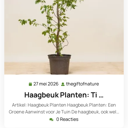
27 mei 2026
thegiftofnature
27
thegiftofnatu
mei
Haagbeuk Planten: Ti …
2026
Artikel: Haagbeuk Planten Haagbeuk Planten: Een
Groene Aanwinst voor Je Tuin De haagbeuk, ook wel…
0 Reacties