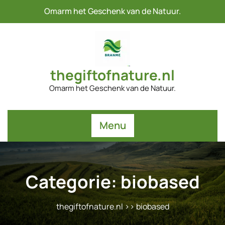
Naar
Omarm het Geschenk van de Natuur.
de
inhoud
gaan
thegiftofnature.nl
Omarm het Geschenk van de Natuur.
Menu
Categorie:
biobased
thegiftofnature.nl
>>
biobased