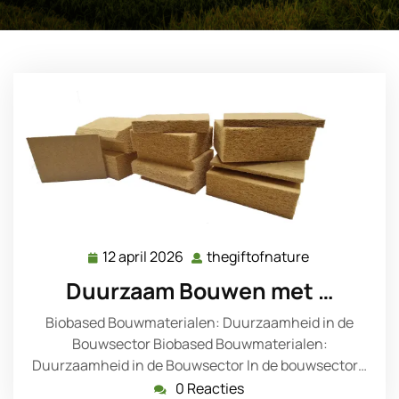
12 april 2026
thegiftofnature
12
thegiftofnatu
april
Duurzaam Bouwen met …
2026
Biobased Bouwmaterialen: Duurzaamheid in de
Bouwsector Biobased Bouwmaterialen:
Duurzaamheid in de Bouwsector In de bouwsector…
0 Reacties