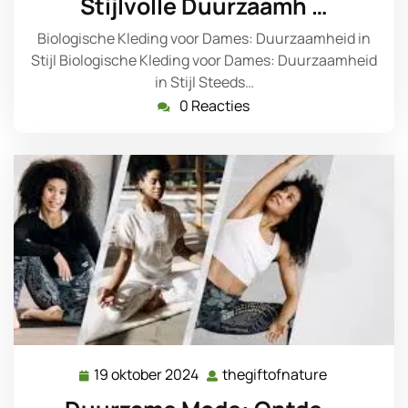
Stijlvolle Duurzaamh …
2024
Biologische Kleding voor Dames: Duurzaamheid in
Stijl Biologische Kleding voor Dames: Duurzaamheid
in Stijl Steeds…
0 Reacties
19 oktober 2024
thegiftofnature
19
thegiftofna
oktober