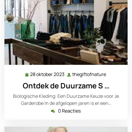
28 oktober 2023
thegiftofnature
28
thegiftofna
oktober
Ontdek de Duurzame S …
2023
Biologische Kleding: Een Duurzame Keuze voor Je
Garderobe In de afgelopen jaren is er een…
0 Reacties