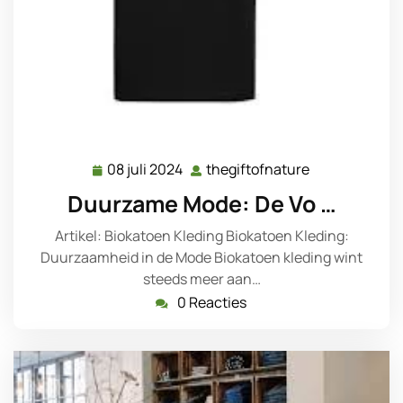
08 juli 2024
thegiftofnature
08
thegiftofnatu
juli
Duurzame Mode: De Vo …
2024
Artikel: Biokatoen Kleding Biokatoen Kleding:
Duurzaamheid in de Mode Biokatoen kleding wint
steeds meer aan…
0 Reacties