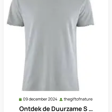
09 december 2024
thegiftofnature
09
thegiftofn
december
Ontdek de Duurzame S …
2024