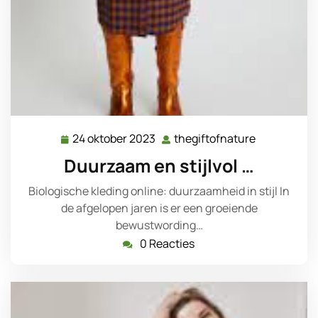
24 oktober 2023
thegiftofnature
24
thegiftofna
oktober
Duurzaam en stijlvol …
2023
Biologische kleding online: duurzaamheid in stijl In
de afgelopen jaren is er een groeiende
bewustwording…
0 Reacties