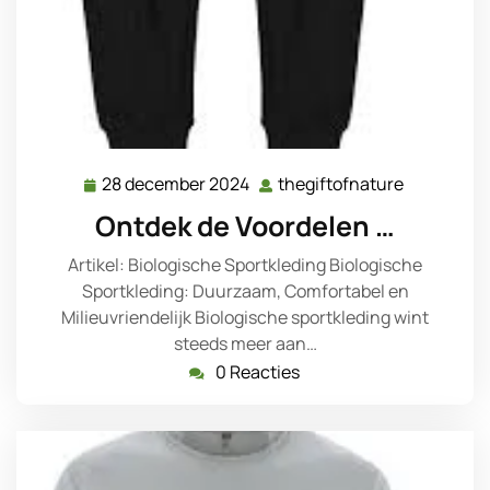
28 december 2024
thegiftofnature
28
thegiftofn
december
Ontdek de Voordelen …
2024
Artikel: Biologische Sportkleding Biologische
Sportkleding: Duurzaam, Comfortabel en
Milieuvriendelijk Biologische sportkleding wint
steeds meer aan…
0 Reacties