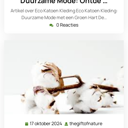
Duurzame Mode: Ontde …
2024
Artikel over Eco Katoen Kleding Eco Katoen Kleding:
Duurzame Mode met een Groen Hart De…
0 Reacties
17 oktober 2024
thegiftofnature
17
thegiftofna