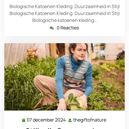
Biologische Katoenen Kleding: Duurzaamheid in Stijl
Biologische Katoenen Kleding: Duurzaamheid in Stijl
Biologische katoenen kleding…
0 Reacties
07 december 2024
thegiftofnature
07
thegiftofn
december