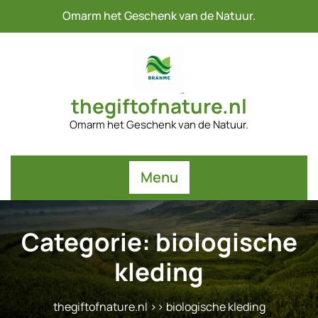
Naar
Omarm het Geschenk van de Natuur.
de
inhoud
gaan
thegiftofnature.nl
Omarm het Geschenk van de Natuur.
Menu
Categorie:
biologische
kleding
thegiftofnature.nl
>>
biologische kleding