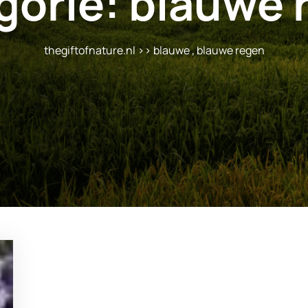
gorie:
blauwe 
thegiftofnature.nl
>>
blauwe
,
blauwe regen