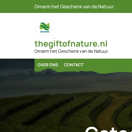
Naar
Omarm het Geschenk van de Natuur.
de
inhoud
gaan
thegiftofnature.nl
Omarm het Geschenk van de Natuur.
OVER ONS
CONTACT