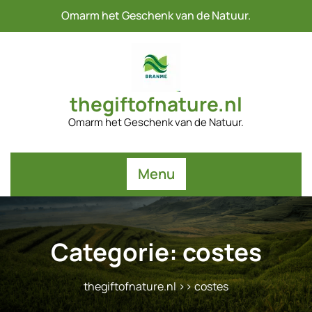
Naar
Omarm het Geschenk van de Natuur.
de
inhoud
gaan
thegiftofnature.nl
Omarm het Geschenk van de Natuur.
Menu
Categorie:
costes
thegiftofnature.nl
>>
costes