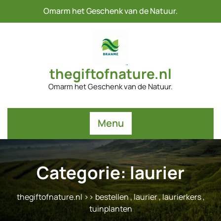
Naar
Omarm het Geschenk van de Natuur.
de
inhoud
gaan
thegiftofnature.nl
Omarm het Geschenk van de Natuur.
Menu
Categorie:
laurier
thegiftofnature.nl
>>
bestellen
,
laurier
,
laurierkers
,
tuinplanten