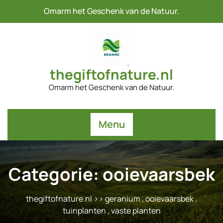
Naar
Omarm het Geschenk van de Natuur.
de
inhoud
gaan
thegiftofnature.nl
Omarm het Geschenk van de Natuur.
Menu
Categorie:
ooievaarsbek
thegiftofnature.nl
>>
geranium
,
ooievaarsbek
,
tuinplanten
,
vaste planten