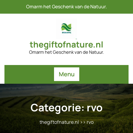
Naar
Omarm het Geschenk van de Natuur.
de
inhoud
gaan
thegiftofnature.nl
Omarm het Geschenk van de Natuur.
Menu
Categorie:
rvo
thegiftofnature.nl
>>
rvo