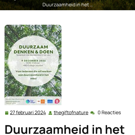
Duurzaamheid in het …
27 februari 2024
thegiftofnature
0 Reacties
27
thegiftofnature
februari
Duurzaamheid in het
2024