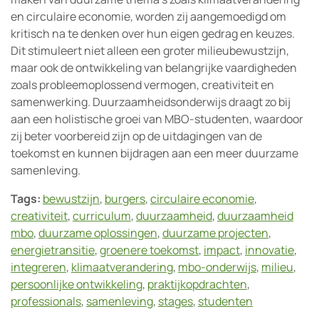
en circulaire economie, worden zij aangemoedigd om
kritisch na te denken over hun eigen gedrag en keuzes.
Dit stimuleert niet alleen een groter milieubewustzijn,
maar ook de ontwikkeling van belangrijke vaardigheden
zoals probleemoplossend vermogen, creativiteit en
samenwerking. Duurzaamheidsonderwijs draagt zo bij
aan een holistische groei van MBO-studenten, waardoor
zij beter voorbereid zijn op de uitdagingen van de
toekomst en kunnen bijdragen aan een meer duurzame
samenleving.
Tags:
bewustzijn
,
burgers
,
circulaire economie
,
creativiteit
,
curriculum
,
duurzaamheid
,
duurzaamheid
mbo
,
duurzame oplossingen
,
duurzame projecten
,
energietransitie
,
groenere toekomst
,
impact
,
innovatie
,
integreren
,
klimaatverandering
,
mbo-onderwijs
,
milieu
,
persoonlijke ontwikkeling
,
praktijkopdrachten
,
professionals
,
samenleving
,
stages
,
studenten