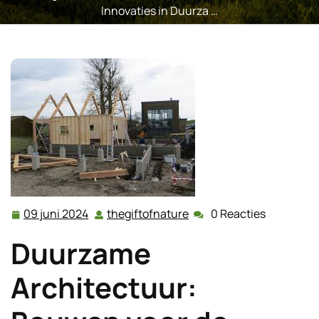
Innovaties in Duurza …
09 juni 2024
thegiftofnature
0 Reacties
09
thegiftofnature
juni
Duurzame
2024
Architectuur: