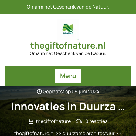
Naar
Omarm het Geschenk van de Natuur.
de
inhoud
gaan
thegiftofnature.nl
Omarm het Geschenk van de Natuur.
Menu
Geplaatst op 09 juni 2024
Innovaties in Duurza …
thegiftofnature
0 reacties
thegiftofnature.nl
>>
duurzame architectuur
>>