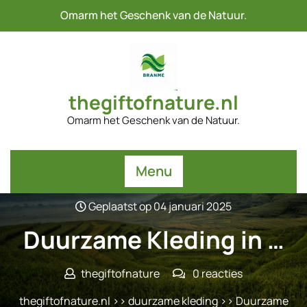
Naar
Omarm het Geschenk van de Natuur.
de
inhoud
gaan
thegiftofnature.nl
Omarm het Geschenk van de Natuur.
Menu
Geplaatst op 04 januari 2025
Duurzame Kleding in …
thegiftofnature
0 reacties
thegiftofnature.nl
>>
duurzame kleding
>> Duurzame