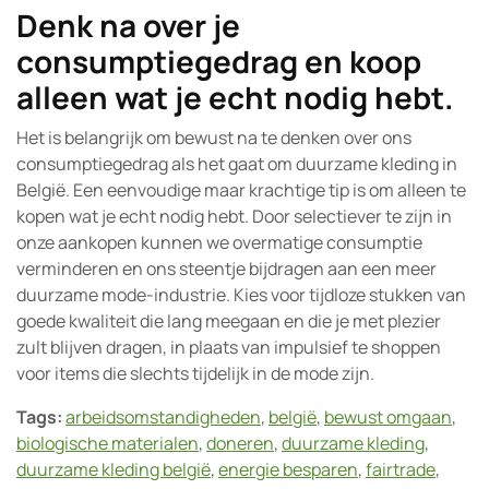
Denk na over je
consumptiegedrag en koop
alleen wat je echt nodig hebt.
Het is belangrijk om bewust na te denken over ons
consumptiegedrag als het gaat om duurzame kleding in
België. Een eenvoudige maar krachtige tip is om alleen te
kopen wat je echt nodig hebt. Door selectiever te zijn in
onze aankopen kunnen we overmatige consumptie
verminderen en ons steentje bijdragen aan een meer
duurzame mode-industrie. Kies voor tijdloze stukken van
goede kwaliteit die lang meegaan en die je met plezier
zult blijven dragen, in plaats van impulsief te shoppen
voor items die slechts tijdelijk in de mode zijn.
Tags:
arbeidsomstandigheden
,
belgië
,
bewust omgaan
,
biologische materialen
,
doneren
,
duurzame kleding
,
duurzame kleding belgië
,
energie besparen
,
fairtrade
,