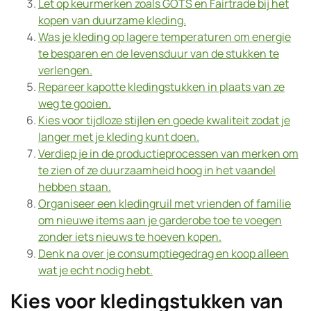
Let op keurmerken zoals GOTS en Fairtrade bij het
kopen van duurzame kleding.
Was je kleding op lagere temperaturen om energie
te besparen en de levensduur van de stukken te
verlengen.
Repareer kapotte kledingstukken in plaats van ze
weg te gooien.
Kies voor tijdloze stijlen en goede kwaliteit zodat je
langer met je kleding kunt doen.
Verdiep je in de productieprocessen van merken om
te zien of ze duurzaamheid hoog in het vaandel
hebben staan.
Organiseer een kledingruil met vrienden of familie
om nieuwe items aan je garderobe toe te voegen
zonder iets nieuws te hoeven kopen.
Denk na over je consumptiegedrag en koop alleen
wat je echt nodig hebt.
Kies voor kledingstukken van