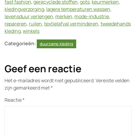
fast fashion
,
gerecyclede stoffen
,
gots
,
keurmerken
,
kledingverzorging
,
lagere temperaturen wassen
,
levensduur verlengen
,
merken
,
mode-industrie
,
repareren
,
ruilen
,
textielafval verminderen
,
tweedehands
kleding
,
winkels
Categorieën:
duurzame kleding
Geef een reactie
Het e-mailadres wordt niet gepubliceerd.
Vereiste velden
zijn gemarkeerd met
*
Reactie
*