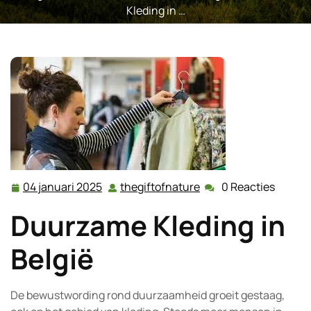
Kleding in …
04 januari 2025
thegiftofnature
0 Reacties
04
thegiftofnature
januari
Duurzame Kleding in
2025
België
De bewustwording rond duurzaamheid groeit gestaag,