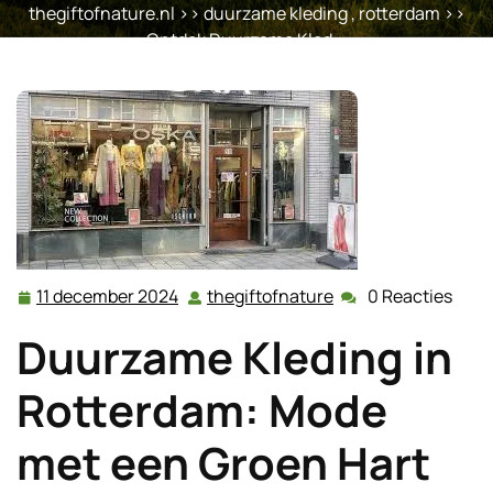
thegiftofnature.nl
>>
duurzame kleding
,
rotterdam
>>
Ontdek Duurzame Kled …
11 december 2024
thegiftofnature
0 Reacties
11
thegiftofnature
december
Duurzame Kleding in
2024
Rotterdam: Mode
met een Groen Hart