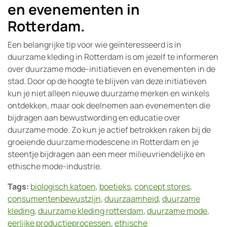
en evenementen in
Rotterdam.
Een belangrijke tip voor wie geïnteresseerd is in
duurzame kleding in Rotterdam is om jezelf te informeren
over duurzame mode-initiatieven en evenementen in de
stad. Door op de hoogte te blijven van deze initiatieven
kun je niet alleen nieuwe duurzame merken en winkels
ontdekken, maar ook deelnemen aan evenementen die
bijdragen aan bewustwording en educatie over
duurzame mode. Zo kun je actief betrokken raken bij de
groeiende duurzame modescene in Rotterdam en je
steentje bijdragen aan een meer milieuvriendelijke en
ethische mode-industrie.
Tags:
biologisch katoen
,
boetieks
,
concept stores
,
consumentenbewustzijn
,
duurzaamheid
,
duurzame
kleding
,
duurzame kleding rotterdam
,
duurzame mode
,
eerlijke productieprocessen
,
ethische