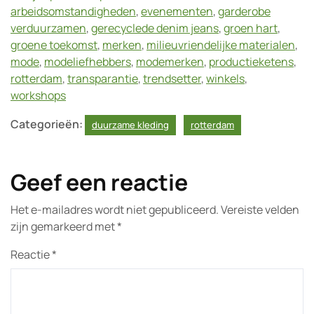
arbeidsomstandigheden
,
evenementen
,
garderobe
verduurzamen
,
gerecyclede denim jeans
,
groen hart
,
groene toekomst
,
merken
,
milieuvriendelijke materialen
,
mode
,
modeliefhebbers
,
modemerken
,
productieketens
,
rotterdam
,
transparantie
,
trendsetter
,
winkels
,
workshops
Categorieën:
duurzame kleding
rotterdam
Geef een reactie
Het e-mailadres wordt niet gepubliceerd.
Vereiste velden
zijn gemarkeerd met
*
Reactie
*