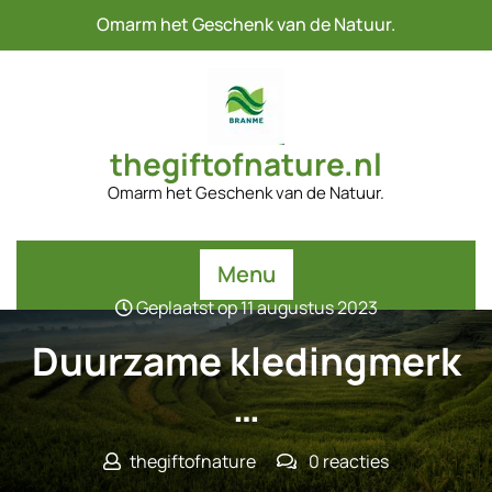
Naar
Omarm het Geschenk van de Natuur.
de
inhoud
gaan
thegiftofnature.nl
Omarm het Geschenk van de Natuur.
Menu
Geplaatst op 11 augustus 2023
Duurzame kledingmerk
…
thegiftofnature
0 reacties