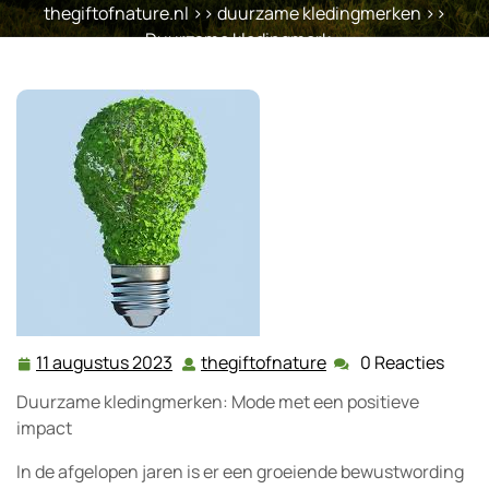
thegiftofnature.nl
>>
duurzame kledingmerken
>>
Duurzame kledingmerk …
11 augustus 2023
thegiftofnature
0 Reacties
11
thegiftofnature
augustus
Duurzame kledingmerken: Mode met een positieve
2023
impact
In de afgelopen jaren is er een groeiende bewustwording