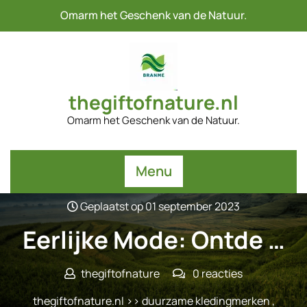
Naar
Omarm het Geschenk van de Natuur.
de
inhoud
gaan
thegiftofnature.nl
Omarm het Geschenk van de Natuur.
Menu
Geplaatst op 01 september 2023
Eerlijke Mode: Ontde …
thegiftofnature
0 reacties
thegiftofnature.nl
>>
duurzame kledingmerken
,