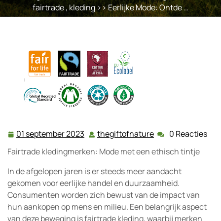
fairtrade
,
kleding
>> Eerlijke Mode: Ontde …
01 september 2023
thegiftofnature
0 Reacties
01
thegiftofnature
september
Fairtrade kledingmerken: Mode met een ethisch tintje
2023
In de afgelopen jaren is er steeds meer aandacht
gekomen voor eerlijke handel en duurzaamheid.
Consumenten worden zich bewust van de impact van
hun aankopen op mens en milieu. Een belangrijk aspect
van deze beweging is fairtrade kleding, waarbij merken