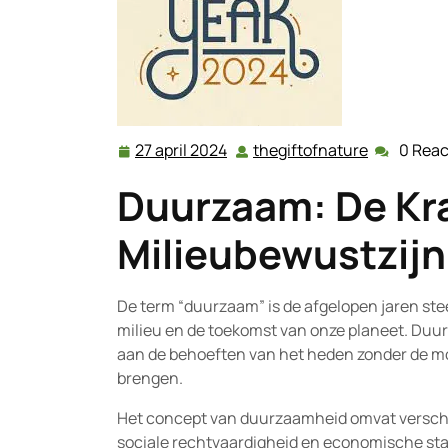
27 april 2024
thegiftofnature
0 Reac
27
thegiftofn
april
Duurzaam: De Kr
2024
Milieubewustzijn
De term “duurzaam” is de afgelopen jaren st
milieu en de toekomst van onze planeet. Duu
aan de behoeften van het heden zonder de mo
brengen.
Het concept van duurzaamheid omvat versch
sociale rechtvaardigheid en economische stabi