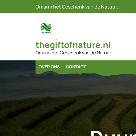
Naar
Omarm het Geschenk van de Natuur.
de
inhoud
gaan
thegiftofnature.nl
Omarm het Geschenk van de Natuur.
OVER ONS
CONTACT