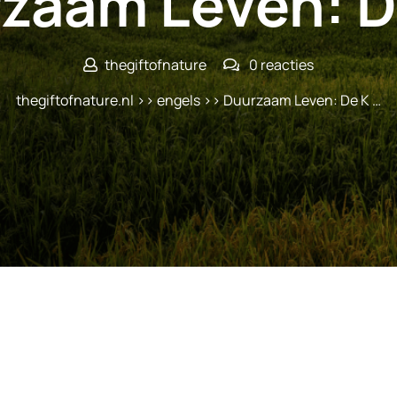
zaam Leven: D
thegiftofnature
0 reacties
thegiftofnature.nl
>>
engels
>> Duurzaam Leven: De K …