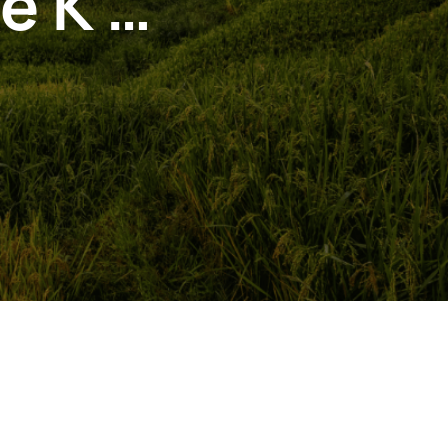
e K …