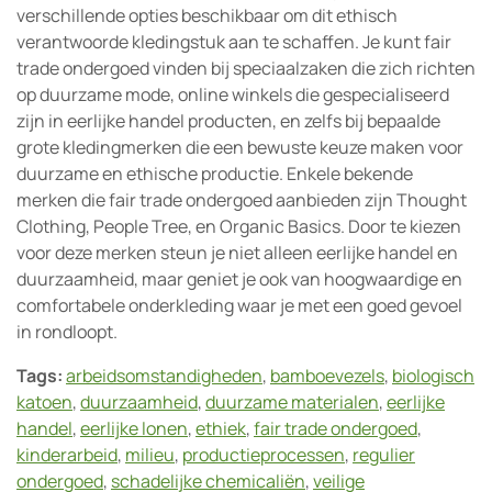
verschillende opties beschikbaar om dit ethisch
verantwoorde kledingstuk aan te schaffen. Je kunt fair
trade ondergoed vinden bij speciaalzaken die zich richten
op duurzame mode, online winkels die gespecialiseerd
zijn in eerlijke handel producten, en zelfs bij bepaalde
grote kledingmerken die een bewuste keuze maken voor
duurzame en ethische productie. Enkele bekende
merken die fair trade ondergoed aanbieden zijn Thought
Clothing, People Tree, en Organic Basics. Door te kiezen
voor deze merken steun je niet alleen eerlijke handel en
duurzaamheid, maar geniet je ook van hoogwaardige en
comfortabele onderkleding waar je met een goed gevoel
in rondloopt.
Tags:
arbeidsomstandigheden
,
bamboevezels
,
biologisch
katoen
,
duurzaamheid
,
duurzame materialen
,
eerlijke
handel
,
eerlijke lonen
,
ethiek
,
fair trade ondergoed
,
kinderarbeid
,
milieu
,
productieprocessen
,
regulier
ondergoed
,
schadelijke chemicaliën
,
veilige