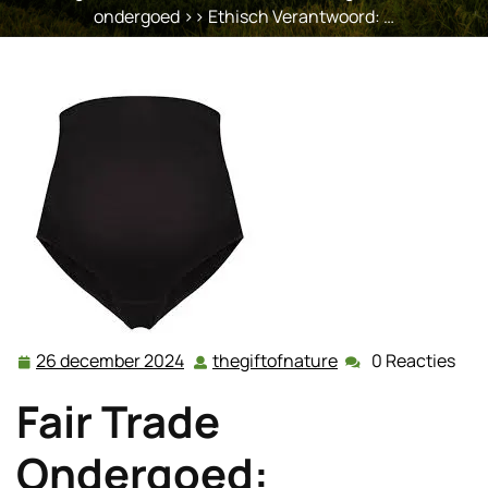
ondergoed
>> Ethisch Verantwoord: …
26 december 2024
thegiftofnature
0 Reacties
26
thegiftofnature
december
Fair Trade
2024
Ondergoed: