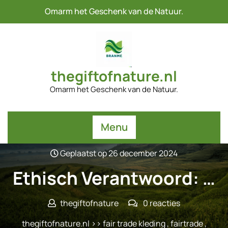
Naar
Omarm het Geschenk van de Natuur.
de
inhoud
gaan
thegiftofnature.nl
Omarm het Geschenk van de Natuur.
Menu
Geplaatst op 26 december 2024
Ethisch Verantwoord: …
thegiftofnature
0 reacties
thegiftofnature.nl
>>
fair trade kleding
,
fairtrade
,