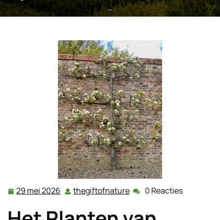
…
29 mei 2026
thegiftofnature
0 Reacties
29
thegiftofnature
mei
Het Planten van
2026