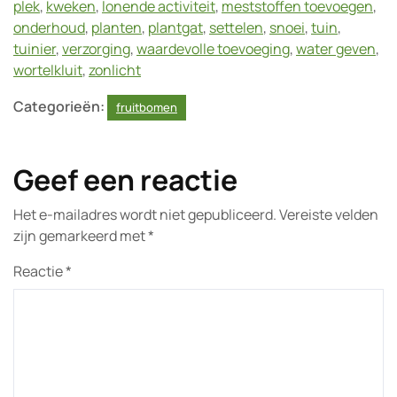
plek
,
kweken
,
lonende activiteit
,
meststoffen toevoegen
,
onderhoud
,
planten
,
plantgat
,
settelen
,
snoei
,
tuin
,
tuinier
,
verzorging
,
waardevolle toevoeging
,
water geven
,
wortelkluit
,
zonlicht
Categorieën:
fruitbomen
Geef een reactie
Het e-mailadres wordt niet gepubliceerd.
Vereiste velden
zijn gemarkeerd met
*
Reactie
*