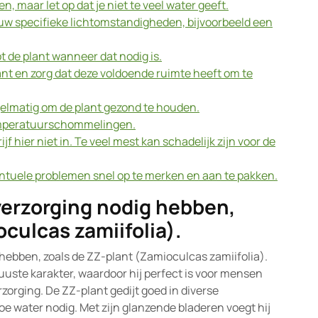
, maar let op dat je niet te veel water geeft.
ouw specifieke lichtomstandigheden, bijvoorbeeld een
t de plant wanneer dat nodig is.
nt en zorg dat deze voldoende ruimte heeft om te
elmatig om de plant gezond te houden.
emperatuurschommelingen.
f hier niet in. Te veel mest kan schadelijk zijn voor de
ntuele problemen snel op te merken en aan te pakken.
 verzorging nodig hebben,
culcas zamiifolia).
 hebben, zoals de ZZ-plant (Zamioculcas zamiifolia).
uuste karakter, waardoor hij perfect is voor mensen
orging. De ZZ-plant gedijt goed in diverse
e water nodig. Met zijn glanzende bladeren voegt hij