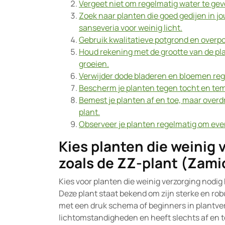
Vergeet niet om regelmatig water te geven
Zoek naar planten die goed gedijen in j
sanseveria voor weinig licht.
Gebruik kwalitatieve potgrond en overpo
Houd rekening met de grootte van de pla
groeien.
Verwijder dode bladeren en bloemen reg
Bescherm je planten tegen tocht en t
Bemest je planten af en toe, maar overdrij
plant.
Observeer je planten regelmatig om eve
Kies planten die weinig
zoals de ZZ-plant (Zamio
Kies voor planten die weinig verzorging nodig
Deze plant staat bekend om zijn sterke en rob
met een druk schema of beginners in plantverz
lichtomstandigheden en heeft slechts af en to