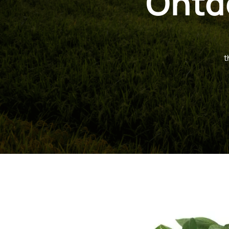
Ontd
t