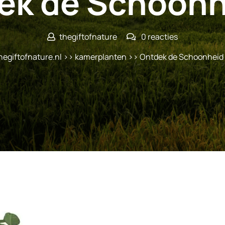
ek de Schoonh
thegiftofnature
0 reacties
hegiftofnature.nl
>>
kamerplanten
>> Ontdek de Schoonheid