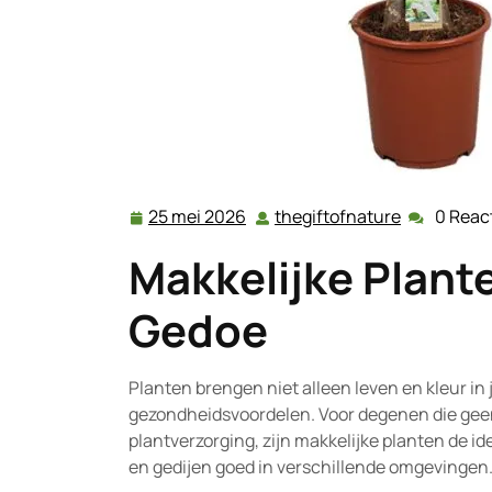
25 mei 2026
thegiftofnature
0 Reac
25
thegiftofn
mei
Makkelijke Plant
2026
Gedoe
Planten brengen niet alleen leven en kleur in 
gezondheidsvoordelen. Voor degenen die geen
plantverzorging, zijn makkelijke planten de i
en gedijen goed in verschillende omgevingen