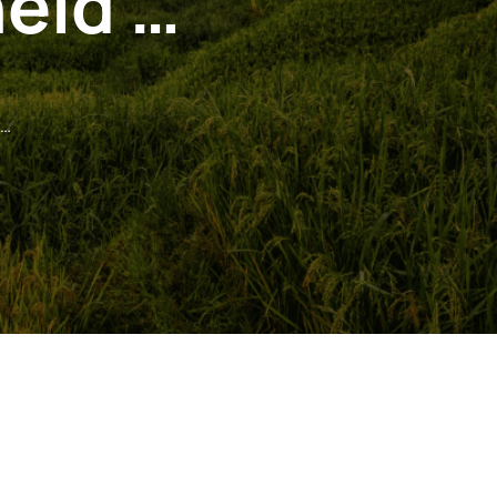
eid …
 …