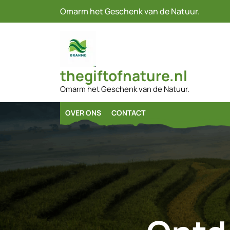
Naar
Omarm het Geschenk van de Natuur.
de
inhoud
gaan
thegiftofnature.nl
Omarm het Geschenk van de Natuur.
OVER ONS
CONTACT