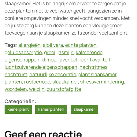
slaapkamer. Het is belangrijk om ervoor te zorgen dat je
deze planten niet te veel water geeft, aangezien ze in
donkere omgevingen minder snel vocht verdampen. Met
de juiste zorg kunnen deze planten een vleugje groen
toevoegen aan je slaapkamer, zelfs zonder veel zonlicht.
Tags:
allergieën
,
aloë vera
,
echte planten
,
geluidsabsorptie
,
groei
,
jasmijn
,
kalmerende
eigenschappen
,
klimop
,
lavendel
,
luchtkwaliteit
,
luchtzuiverende eigenschappen
,
nachtritmes
,
nachtrust
,
natuurlijke decoratie
,
plant slaapkamer
,
planten
,
rustperiode
,
slaapkamer
,
stressvermindering
,
voordelen
,
welzijn
,
zuurstofafgifte
Categorieën:
kamerplant
kamerplanten
slaapkamer
Geef een reactie