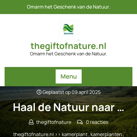
Naar
Omarm het Geschenk van de Natuur.
de
inhoud
gaan
thegiftofnature.nl
Omarm het Geschenk van de Natuur.
Menu
Geplaatst op 09 april 2025
Haal de Natuur naar …
thegiftofnature
0 reacties
thegiftofnature.nl
>>
kamerplant
,
kamerplanten
,