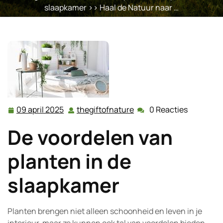
slaapkamer
>> Haal de Natuur naar …
09 april 2025
thegiftofnature
0 Reacties
09
thegiftofnature
april
De voordelen van
2025
planten in de
slaapkamer
Planten brengen niet alleen schoonheid en leven in je