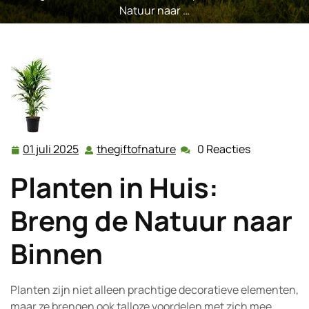
Natuur naar …
01 juli 2025
thegiftofnature
0 Reacties
01
thegiftofnature
juli
Planten in Huis:
2025
Breng de Natuur naar
Binnen
Planten zijn niet alleen prachtige decoratieve elementen,
maar ze brengen ook talloze voordelen met zich mee