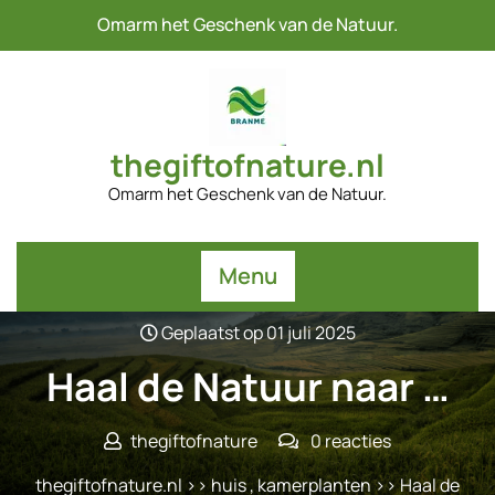
Naar
Omarm het Geschenk van de Natuur.
de
inhoud
gaan
thegiftofnature.nl
Omarm het Geschenk van de Natuur.
Menu
Geplaatst op 01 juli 2025
Haal de Natuur naar …
thegiftofnature
0 reacties
thegiftofnature.nl
>>
huis
,
kamerplanten
>> Haal de