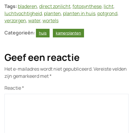
Tags:
bladeren
,
direct zonlicht
,
fotosynthese
,
licht
,
luchtvochtigheid
,
planten
,
planten in huis
,
potgrond
,
verzorgen
,
water
,
wortels
Categorieën:
huis
kamerplanten
Geef een reactie
Het e-mailadres wordt niet gepubliceerd.
Vereiste velden
zijn gemarkeerd met
*
Reactie
*