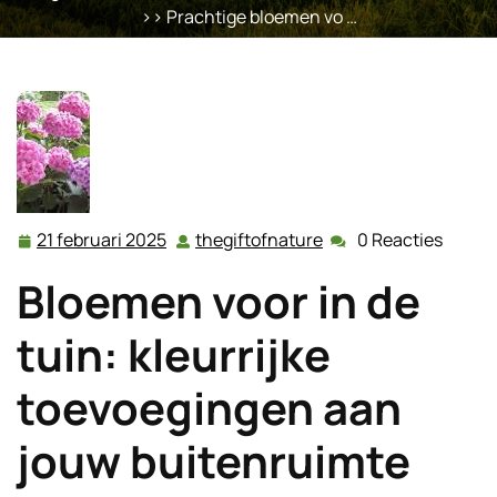
>> Prachtige bloemen vo …
21 februari 2025
thegiftofnature
0 Reacties
21
thegiftofnature
februari
Bloemen voor in de
2025
tuin: kleurrijke
toevoegingen aan
jouw buitenruimte