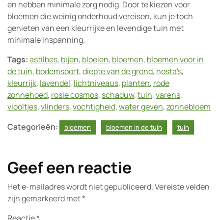
en hebben minimale zorg nodig. Door te kiezen voor
bloemen die weinig onderhoud vereisen, kun je toch
genieten van een kleurrijke en levendige tuin met
minimale inspanning.
Tags:
astilbes
,
bijen
,
bloeien
,
bloemen
,
bloemen voor in
de tuin
,
bodemsoort
,
diepte van de grond
,
hosta's
,
kleurrijk
,
lavendel
,
lichtniveaus
,
planten
,
rode
zonnehoed
,
rosie cosmos
,
schaduw
,
tuin
,
varens
,
viooltjes
,
vlinders
,
vochtigheid
,
water geven
,
zonnebloem
Categorieën:
bloemen
bloemen in de tuin
tuin
Geef een reactie
Het e-mailadres wordt niet gepubliceerd.
Vereiste velden
zijn gemarkeerd met
*
Reactie
*