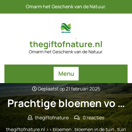
Naar
Omarm het Geschenk van de Natuur.
de
inhoud
gaan
thegiftofnature.nl
Omarm het Geschenk van de Natuur.
Menu
Geplaatst op 21 februari 2025
Prachtige bloemen vo …
thegiftofnature
0 reacties
thegiftofnature.nl
>>
bloemen
,
bloemen in de tuin
,
tuin