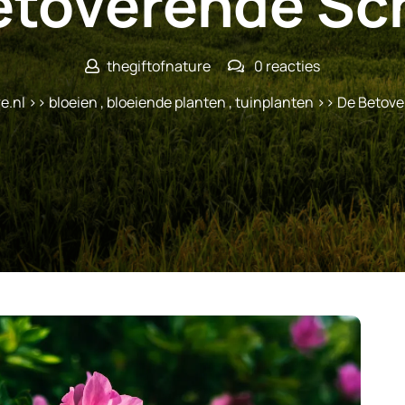
etoverende Sc
thegiftofnature
0 reacties
e.nl
>>
bloeien
,
bloeiende planten
,
tuinplanten
>> De Betove