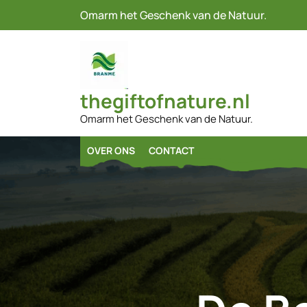
Naar
Omarm het Geschenk van de Natuur.
de
inhoud
gaan
thegiftofnature.nl
Omarm het Geschenk van de Natuur.
OVER ONS
CONTACT