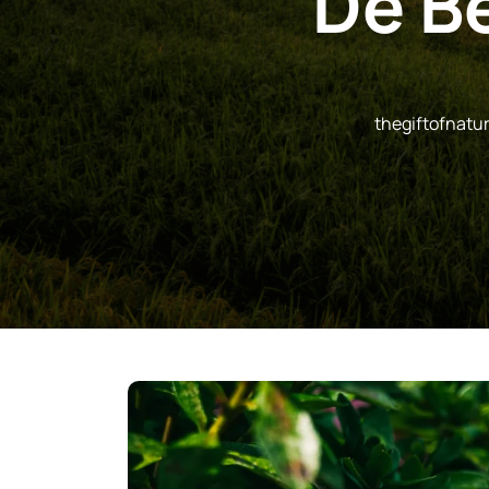
De B
thegiftofnatur