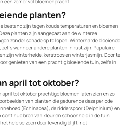
van een zomer vol bloemenpracht.
oeiende planten?
die bestand zijn tegen koude temperaturen en bloemen
Deze planten zijn aangepast aan de winterse
gen zonder schade op te lopen. Winterharde bloeiende
 zelfs wanneer andere planten in rust zijn. Populaire
n zijn winterheide, kerstroos en winterjasmijn. Door te
door genieten van een prachtig bloeiende tuin, zelfs in
n april tot oktober?
n april tot oktober prachtige bloemen laten zien en zo
voorbeelden van planten die gedurende deze periode
e zonnehoed (Echinacea), de ridderspoor (Delphinium) en
n continue bron van kleur en schoonheid in de tuin
het hele seizoen door levendig blijft met