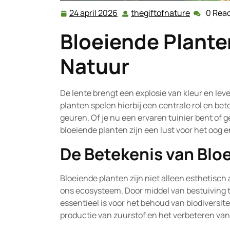
24 april 2026
thegiftofnature
0 Reac
24
thegiftofn
april
Bloeiende Plante
2026
Natuur
De lente brengt een explosie van kleur en lev
planten spelen hierbij een centrale rol en b
geuren. Of je nu een ervaren tuinier bent of
bloeiende planten zijn een lust voor het oog en
De Betekenis van Blo
Bloeiende planten zijn niet alleen esthetisch 
ons ecosysteem. Door middel van bestuiving t
essentieel is voor het behoud van biodiversit
productie van zuurstof en het verbeteren van 