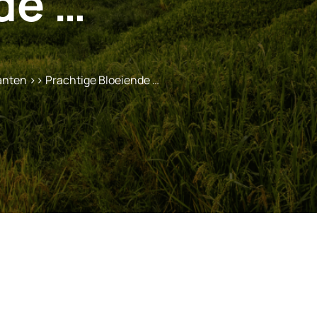
de …
anten
>> Prachtige Bloeiende …