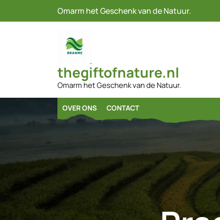
Naar
Omarm het Geschenk van de Natuur.
de
inhoud
gaan
thegiftofnature.nl
Omarm het Geschenk van de Natuur.
OVER ONS
CONTACT