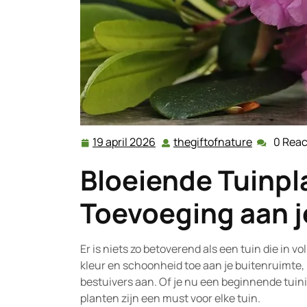
19 april 2026
thegiftofnature
0 Reac
19
thegiftofn
april
Bloeiende Tuinpla
2026
Toevoeging aan j
Er is niets zo betoverend als een tuin die in v
kleur en schoonheid toe aan je buitenruimte, 
bestuivers aan. Of je nu een beginnende tuini
planten zijn een must voor elke tuin.