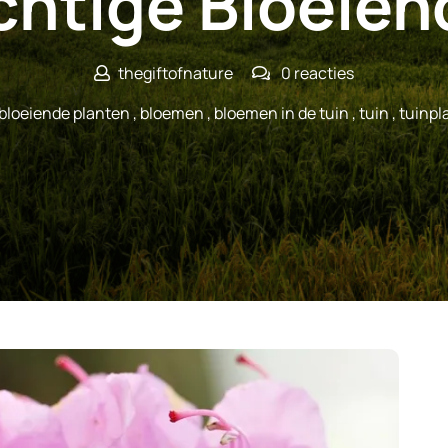
chtige Bloeien
thegiftofnature
0 reacties
bloeiende planten
,
bloemen
,
bloemen in de tuin
,
tuin
,
tuinpl