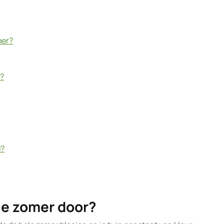
ber?
r?
d?
le zomer door?