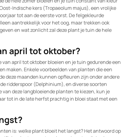
de de hele zomer bloeien en je tuin constant van kleur
 Oost-Indische kers (Tropaeolum majus), een vrolijke
voorjaar tot aan de eerste vorst. De felgekleurde
lleen aantrekkelijk voor het oog, maar trekken ook
even en wat zonlicht zal deze plant je tuin de hele
n april tot oktober?
e van april tot oktober bloeien en je tuin gedurende een
nnen maken. Enkele voorbeelden van planten die een
nde deze maanden kunnen opfleuren zijn onder andere
 de ridderspoor (Delphinium), en diverse soorten
 van deze langbloeiende planten te kiezen, kun je
ar tot in de late herfst prachtig in bloei staat met een
angst?
nten is: welke plant bloeit het langst? Het antwoord op