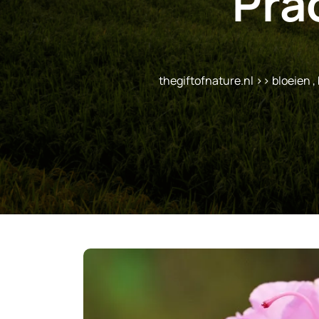
Pra
thegiftofnature.nl
>>
bloeien
,