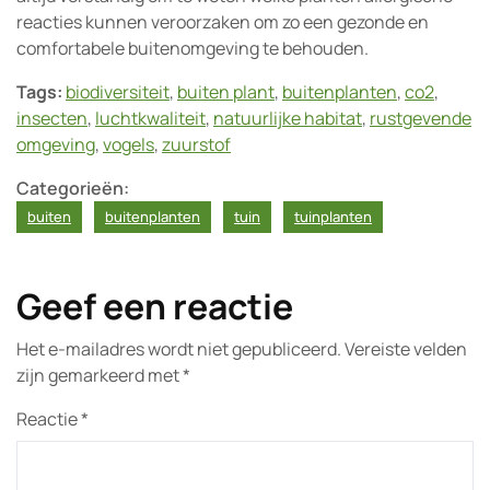
reacties kunnen veroorzaken om zo een gezonde en
comfortabele buitenomgeving te behouden.
Tags:
biodiversiteit
,
buiten plant
,
buitenplanten
,
co2
,
insecten
,
luchtkwaliteit
,
natuurlijke habitat
,
rustgevende
omgeving
,
vogels
,
zuurstof
Categorieën:
buiten
buitenplanten
tuin
tuinplanten
Geef een reactie
Het e-mailadres wordt niet gepubliceerd.
Vereiste velden
zijn gemarkeerd met
*
Reactie
*