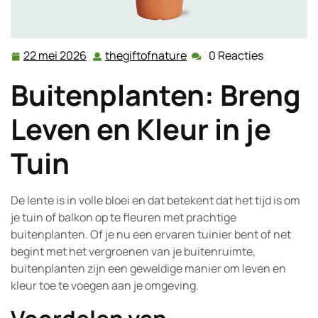
22 mei 2026
thegiftofnature
0 Reacties
22
thegiftofnature
mei
Buitenplanten: Breng
2026
Leven en Kleur in je
Tuin
De lente is in volle bloei en dat betekent dat het tijd is om
je tuin of balkon op te fleuren met prachtige
buitenplanten. Of je nu een ervaren tuinier bent of net
begint met het vergroenen van je buitenruimte,
buitenplanten zijn een geweldige manier om leven en
kleur toe te voegen aan je omgeving.