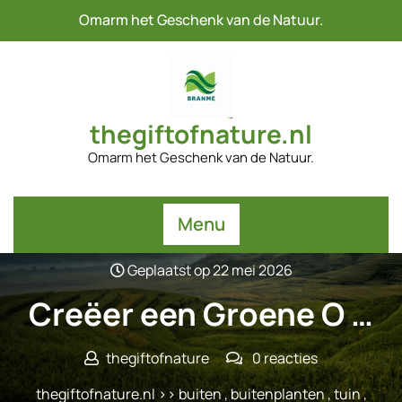
Naar
Omarm het Geschenk van de Natuur.
de
inhoud
gaan
thegiftofnature.nl
Omarm het Geschenk van de Natuur.
Menu
Geplaatst op 22 mei 2026
Creëer een Groene O …
thegiftofnature
0 reacties
thegiftofnature.nl
>>
buiten
,
buitenplanten
,
tuin
,