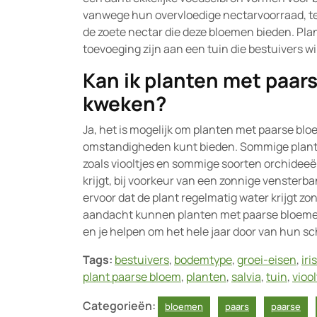
vanwege hun overvloedige nectarvoorraad, te
de zoete nectar die deze bloemen bieden. P
toevoeging zijn aan een tuin die bestuivers 
Kan ik planten met paa
kweken?
Ja, het is mogelijk om planten met paarse blo
omstandigheden kunt bieden. Sommige plant
zoals viooltjes en sommige soorten orchideeën
krijgt, bij voorkeur van een zonnige venster
ervoor dat de plant regelmatig water krijgt zo
aandacht kunnen planten met paarse bloemen
en je helpen om het hele jaar door van hun s
Tags:
bestuivers
,
bodemtype
,
groei-eisen
,
iris
plant paarse bloem
,
planten
,
salvia
,
tuin
,
viool
Categorieën:
bloemen
paars
paarse