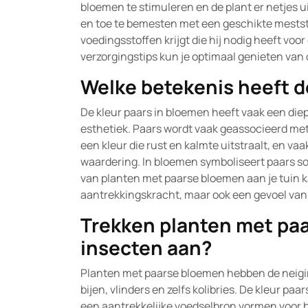
bloemen te stimuleren en de plant er netjes ui
en toe te bemesten met een geschikte meststo
voedingsstoffen krijgt die hij nodig heeft vo
verzorgingstips kun je optimaal genieten van 
Welke betekenis heeft d
De kleur paars in bloemen heeft vaak een die
esthetiek. Paars wordt vaak geassocieerd met sp
een kleur die rust en kalmte uitstraalt, en va
waardering. In bloemen symboliseert paars so
van planten met paarse bloemen aan je tuin ka
aantrekkingskracht, maar ook een gevoel van 
Trekken planten met pa
insecten aan?
Planten met paarse bloemen hebben de neigi
bijen, vlinders en zelfs kolibries. De kleur p
een aantrekkelijke voedselbron vormen voor be