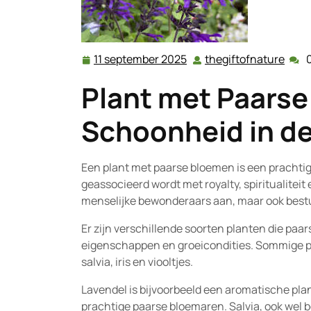
11 september 2025
thegiftofnature
11
theg
september
Plant met Paarse
2025
Schoonheid in de
Een plant met paarse bloemen is een prachtige
geassocieerd wordt met royalty, spiritualiteit
menselijke bewonderaars aan, maar ook bestui
Er zijn verschillende soorten planten die pa
eigenschappen en groeicondities. Sommige po
salvia, iris en viooltjes.
Lavendel is bijvoorbeeld een aromatische pla
prachtige paarse bloemaren. Salvia, ook wel b