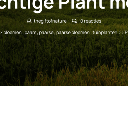
chtige Plant m
thegiftofnature
0 reacties
>
bloemen
,
paars
,
paarse
,
paarse bloemen
,
tuinplanten
>> P