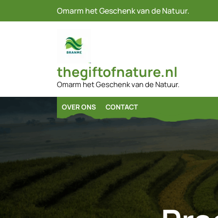
Naar
Omarm het Geschenk van de Natuur.
de
inhoud
gaan
thegiftofnature.nl
Omarm het Geschenk van de Natuur.
OVER ONS
CONTACT