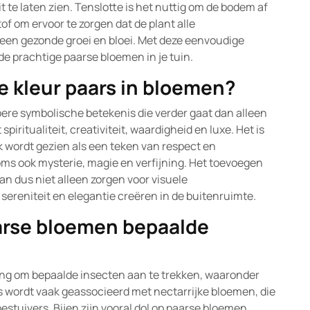
t te laten zien. Tenslotte is het nuttig om de bodem af
f om ervoor te zorgen dat de plant alle
or een gezonde groei en bloei. Met deze eenvoudige
de prachtige paarse bloemen in je tuin.
e kleur paars in bloemen?
pere symbolische betekenis die verder gaat dan alleen
iritualiteit, creativiteit, waardigheid en luxe. Het is
ak wordt gezien als een teken van respect en
ms ook mysterie, magie en verfijning. Het toevoegen
n dus niet alleen zorgen voor visuele
sereniteit en elegantie creëren in de buitenruimte.
arse bloemen bepaalde
ng om bepaalde insecten aan te trekken, waaronder
aars wordt vaak geassocieerd met nectarrijke bloemen, die
stuivers. Bijen zijn vooral dol op paarse bloemen