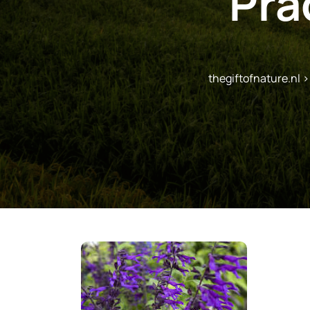
Pra
thegiftofnature.nl
>