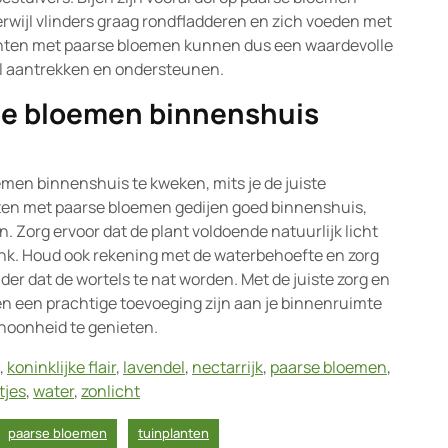
rwijl vlinders graag rondfladderen en zich voeden met
lanten met paarse bloemen kunnen dus een waardevolle
wil aantrekken en ondersteunen.
rse bloemen binnenshuis
emen binnenshuis te kweken, mits je de juiste
en met paarse bloemen gedijen goed binnenshuis,
. Zorg ervoor dat de plant voldoende natuurlijk licht
bank. Houd ook rekening met de waterbehoefte en zorg
nder dat de wortels te nat worden. Met de juiste zorg en
 een prachtige toevoeging zijn aan je binnenruimte
choonheid te genieten.
,
koninklijke flair
,
lavendel
,
nectarrijk
,
paarse bloemen
,
tjes
,
water
,
zonlicht
paarse bloemen
tuinplanten