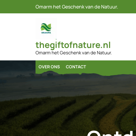
Naar
Omarm het Geschenk van de Natuur.
de
inhoud
gaan
thegiftofnature.nl
Omarm het Geschenk van de Natuur.
OVER ONS
CONTACT