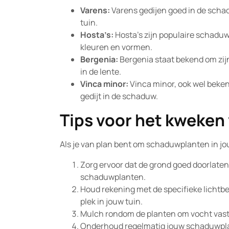
Varens:
Varens gedijen goed in de schad
tuin.
Hosta’s:
Hosta’s zijn populaire schadu
kleuren en vormen.
Bergenia:
Bergenia staat bekend om zij
in de lente.
Vinca minor:
Vinca minor, ook wel beke
gedijt in de schaduw.
Tips voor het kweke
Als je van plan bent om schaduwplanten in jo
Zorg ervoor dat de grond goed doorlatend 
schaduwplanten.
Houd rekening met de specifieke lichtbe
plek in jouw tuin.
Mulch rondom de planten om vocht vast
Onderhoud regelmatig jouw schaduwplan