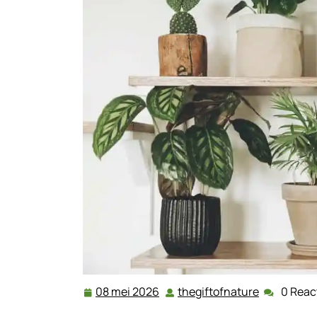
08 mei 2026
thegiftofnature
0 Reac
08
thegiftofn
mei