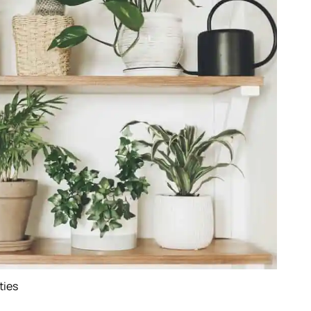
ties
ature