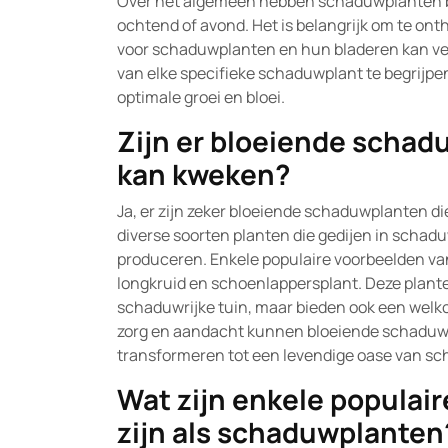
Over het algemeen hebben schaduwplanten baat
ochtend of avond. Het is belangrijk om te onth
voor schaduwplanten en hun bladeren kan ver
van elke specifieke schaduwplant te begrijpen 
optimale groei en bloei.
Zijn er bloeiende schadu
kan kweken?
Ja, er zijn zeker bloeiende schaduwplanten die
diverse soorten planten die gedijen in schad
produceren. Enkele populaire voorbeelden van
longkruid en schoenlappersplant. Deze planten
schaduwrijke tuin, maar bieden ook een welko
zorg en aandacht kunnen bloeiende schaduwp
transformeren tot een levendige oase van sc
Wat zijn enkele populair
zijn als schaduwplanten