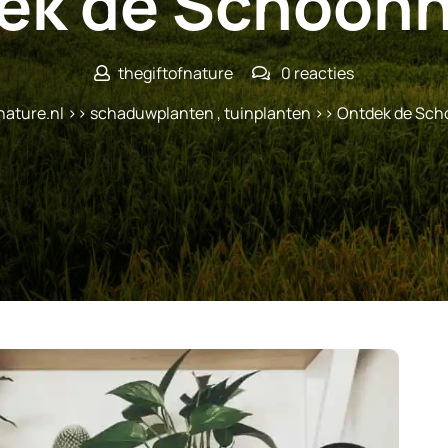
ek de Schoonh
thegiftofnature
0 reacties
nature.nl
>>
schaduwplanten
,
tuinplanten
>> Ontdek de Sch