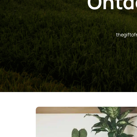
Ontd
thegiftof