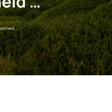
eid …
oonheid …