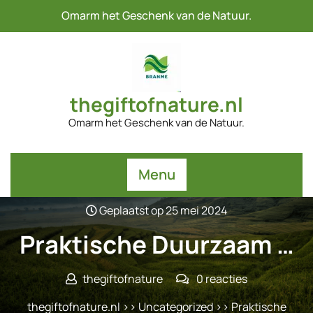
Naar
Omarm het Geschenk van de Natuur.
de
inhoud
gaan
thegiftofnature.nl
Omarm het Geschenk van de Natuur.
Menu
Geplaatst op 25 mei 2024
Praktische Duurzaam …
thegiftofnature
0 reacties
thegiftofnature.nl
>>
Uncategorized
>> Praktische