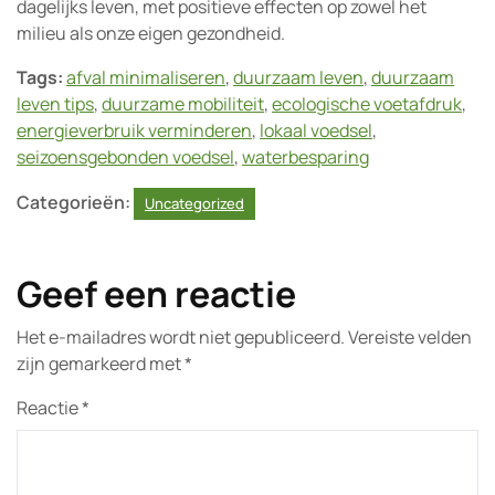
dagelijks leven, met positieve effecten op zowel het
milieu als onze eigen gezondheid.
Tags:
afval minimaliseren
,
duurzaam leven
,
duurzaam
leven tips
,
duurzame mobiliteit
,
ecologische voetafdruk
,
energieverbruik verminderen
,
lokaal voedsel
,
seizoensgebonden voedsel
,
waterbesparing
Categorieën:
Uncategorized
Geef een reactie
Het e-mailadres wordt niet gepubliceerd.
Vereiste velden
zijn gemarkeerd met
*
Reactie
*