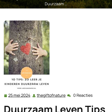
Duurzaam …
25 mei 2024
thegiftofnature
0 Reacties
25
thegiftofnature
mei
Duurzaam Leven Tips
2024