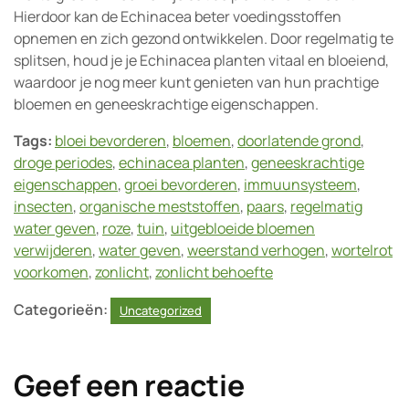
Hierdoor kan de Echinacea beter voedingsstoffen
opnemen en zich gezond ontwikkelen. Door regelmatig te
splitsen, houd je je Echinacea planten vitaal en bloeiend,
waardoor je nog meer kunt genieten van hun prachtige
bloemen en geneeskrachtige eigenschappen.
Tags:
bloei bevorderen
,
bloemen
,
doorlatende grond
,
droge periodes
,
echinacea planten
,
geneeskrachtige
eigenschappen
,
groei bevorderen
,
immuunsysteem
,
insecten
,
organische meststoffen
,
paars
,
regelmatig
water geven
,
roze
,
tuin
,
uitgebloeide bloemen
verwijderen
,
water geven
,
weerstand verhogen
,
wortelrot
voorkomen
,
zonlicht
,
zonlicht behoefte
Categorieën:
Uncategorized
Geef een reactie