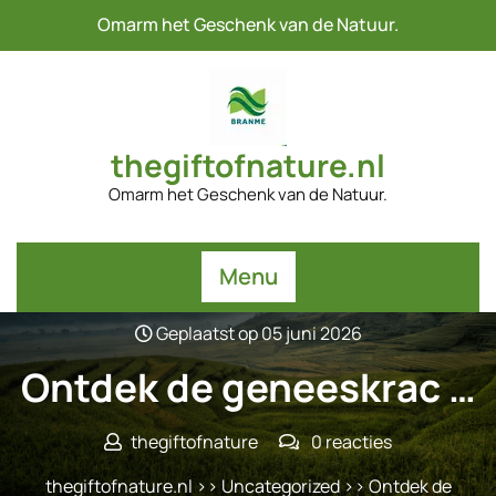
Naar
Omarm het Geschenk van de Natuur.
de
inhoud
gaan
thegiftofnature.nl
Omarm het Geschenk van de Natuur.
Menu
Geplaatst op 05 juni 2026
Ontdek de geneeskrac …
thegiftofnature
0 reacties
thegiftofnature.nl
>>
Uncategorized
>> Ontdek de