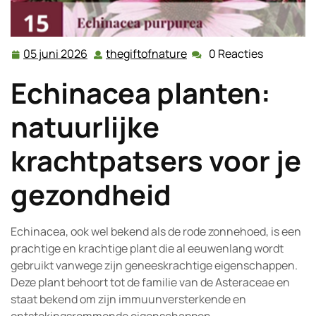
05 juni 2026
thegiftofnature
0 Reacties
05
thegiftofnature
juni
Echinacea planten:
2026
natuurlijke
krachtpatsers voor je
gezondheid
Echinacea, ook wel bekend als de rode zonnehoed, is een
prachtige en krachtige plant die al eeuwenlang wordt
gebruikt vanwege zijn geneeskrachtige eigenschappen.
Deze plant behoort tot de familie van de Asteraceae en
staat bekend om zijn immuunversterkende en