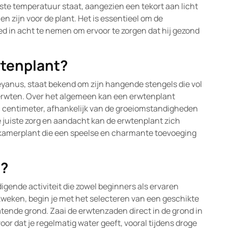
uiste temperatuur staat, aangezien een tekort aan licht
 zijn voor de plant. Het is essentieel om de
d in acht te nemen om ervoor te zorgen dat hij gezond
wtenplant?
yanus, staat bekend om zijn hangende stengels die vol
e erwten. Over het algemeen kan een erwtenplant
0 centimeter, afhankelijk van de groeiomstandigheden
e juiste zorg en aandacht kan de erwtenplant zich
 kamerplant die een speelse en charmante toevoeging
n?
gende activiteit die zowel beginners als ervaren
kweken, begin je met het selecteren van een geschikte
atende grond. Zaai de erwtenzaden direct in de grond in
or dat je regelmatig water geeft, vooral tijdens droge