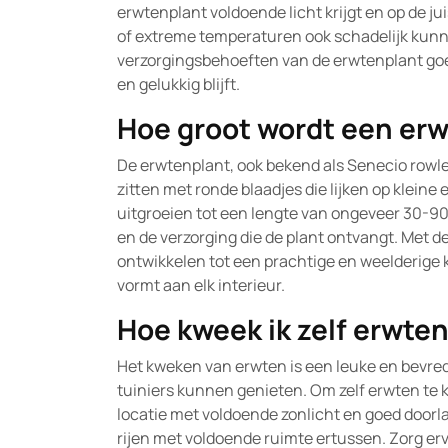
erwtenplant voldoende licht krijgt en op de j
of extreme temperaturen ook schadelijk kunnen
verzorgingsbehoeften van de erwtenplant goe
en gelukkig blijft.
Hoe groot wordt een er
De erwtenplant, ook bekend als Senecio rowle
zitten met ronde blaadjes die lijken op klein
uitgroeien tot een lengte van ongeveer 30-9
en de verzorging die de plant ontvangt. Met d
ontwikkelen tot een prachtige en weelderige
vormt aan elk interieur.
Hoe kweek ik zelf erwte
Het kweken van erwten is een leuke en bevredi
tuiniers kunnen genieten. Om zelf erwten te 
locatie met voldoende zonlicht en goed doorl
rijen met voldoende ruimte ertussen. Zorg ervo