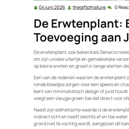
04 juni 2026
thegiftofnature
0 Reac
04
thegiftofn
juni
De Erwtenplant:
2026
Toevoeging aan J
De erwtenplant, ook bekend als Senecio rowle
om zijn unieke uiterlijk en gemakkelijke verzor
op kleine erwten en groeit in lange slierten d
Een van de redenen waarom de erwtenplant zo g
ronde blaadjes zorgen voor een speels en charm
bent van minimalistisch design of juist houdt
voegt een vleugje groen toe dat direct voor sfe
Naast zijn esthetische waarde is de erwtenpla
indirect licht en heeft slechts af en toe water
grond niet te vochtig wordt, aangezien dit kan 