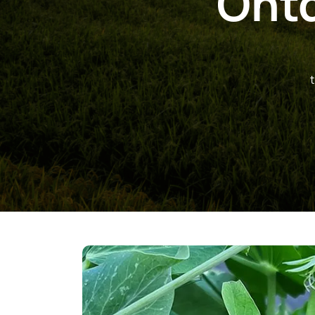
Ontd
t