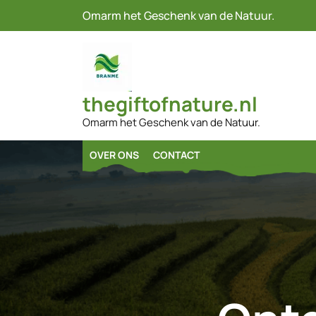
Naar
Omarm het Geschenk van de Natuur.
de
inhoud
gaan
thegiftofnature.nl
Omarm het Geschenk van de Natuur.
OVER ONS
CONTACT