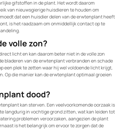
jke gifstoffen in de plant. Het wordt daarom
eik van nieuwsgierige huisdieren te houden om
ermoedt dat een huisdier delen van de erwtenplant heeft
nt, is het raadzaam om onmiddellijk contact op te
andeling.
e volle zon?
direct licht en kan daarom beter niet in de volle zon
n de bladeren van de erwtenplant verbranden en schade
 een plek te zetten waar hij wel voldoende licht krijgt,
n. Op die manier kan de erwtenplant optimaal groeien
nplant dood?
wtenplant kan sterven. Een veelvoorkomende oorzaak is
te langdurig in vochtige grond zitten, wat kan leiden tot
watering problemen veroorzaken, aangezien de plant
rnaast is het belangrijk om ervoor te zorgen dat de