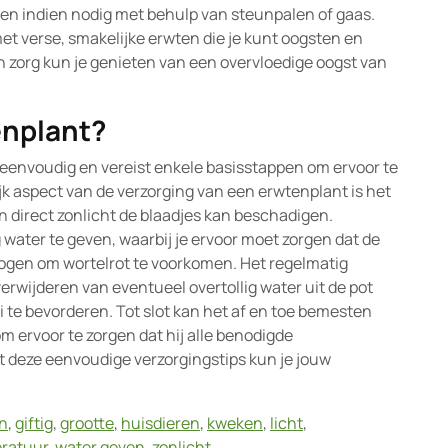
ten indien nodig met behulp van steunpalen of gaas.
t verse, smakelijke erwten die je kunt oogsten en
n zorg kun je genieten van een overvloedige oogst van
enplant?
f eenvoudig en vereist enkele basisstappen om ervoor te
ijk aspect van de verzorging van een erwtenplant is het
n direct zonlicht de blaadjes kan beschadigen.
 water te geven, waarbij je ervoor moet zorgen dat de
ogen om wortelrot te voorkomen. Het regelmatig
rwijderen van eventueel overtollig water uit de pot
 te bevorderen. Tot slot kan het af en toe bemesten
m ervoor te zorgen dat hij alle benodigde
et deze eenvoudige verzorgingstips kun je jouw
n
,
giftig
,
grootte
,
huisdieren
,
kweken
,
licht
,
ratuur
,
water geven
,
zonlicht