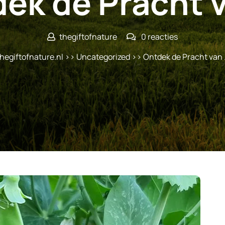
ek de Pracht 
thegiftofnature
0 reacties
hegiftofnature.nl
>>
Uncategorized
>> Ontdek de Pracht van 