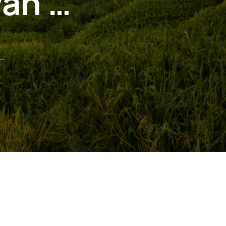
van …
…