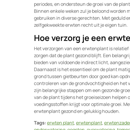
periodes, en ondersteun de groei van de plan
Binnen enkele weken zul je beloond worden me
gebruiken in diverse gerechten. Met geduld e
zelfgekweekte erwten recht uit je eigen tuin.
Hoe verzorg je een erwt
Het verzorgen van een erwtenplant is relatie
zorgen dat de plant gezond blijft. Een belangr
bieden van voldoende indirect licht, aangezie
Daarnaast is het essentieel om de plant matig
grond tussen gietbeurten door goed kan opdr
controleren van de grondvochtigheid en het ve
zijn belangrijke stappen om een gezonde groei
van de plant tijdens het groeiseizoen helpen o
voedingsstoffen krijgt voor optimale groei. M
erwtenplant gezond en gelukkig houden.
Tags:
erwten plant
,
erwtenplant
,
erwtenzade
onderwatering
,
oogsten
,
overwatering
,
tempe