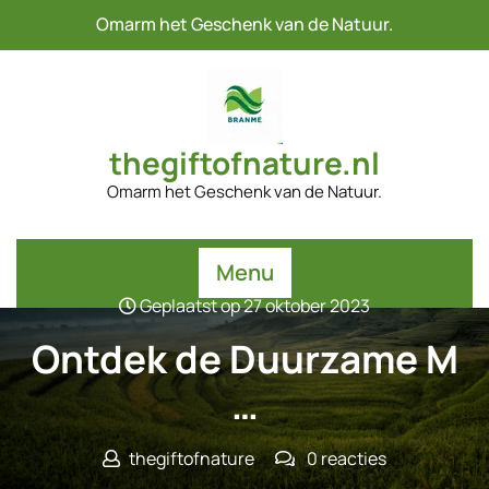
Naar
Omarm het Geschenk van de Natuur.
de
inhoud
gaan
thegiftofnature.nl
Omarm het Geschenk van de Natuur.
Menu
Geplaatst op 27 oktober 2023
Ontdek de Duurzame M
…
thegiftofnature
0 reacties