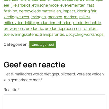
eerlijke arbeids
,
ethische mode
,
evenementen
,
fast
fashion
,
gerecyclede materialen
,
impact
,
kleding fair
,
kledingkeuzes
,
lezingen
,
mensen
,
merken
,
milieu
,
milieuvriendelijke productiemethoden
,
mode-industrie
,
ontwerpers
,
productie
,
productieprocessen
,
retailers
,
toeleveringsketens
,
transparantie
,
upcycling workshops
Categorieën:
Uncategorized
Geef een reactie
Het e-mailadres wordt niet gepubliceerd.
Vereiste velden
zijn gemarkeerd met
*
Reactie
*