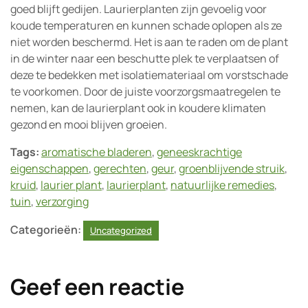
goed blijft gedijen. Laurierplanten zijn gevoelig voor
koude temperaturen en kunnen schade oplopen als ze
niet worden beschermd. Het is aan te raden om de plant
in de winter naar een beschutte plek te verplaatsen of
deze te bedekken met isolatiemateriaal om vorstschade
te voorkomen. Door de juiste voorzorgsmaatregelen te
nemen, kan de laurierplant ook in koudere klimaten
gezond en mooi blijven groeien.
Tags:
aromatische bladeren
,
geneeskrachtige
eigenschappen
,
gerechten
,
geur
,
groenblijvende struik
,
kruid
,
laurier plant
,
laurierplant
,
natuurlijke remedies
,
tuin
,
verzorging
Categorieën:
Uncategorized
Geef een reactie