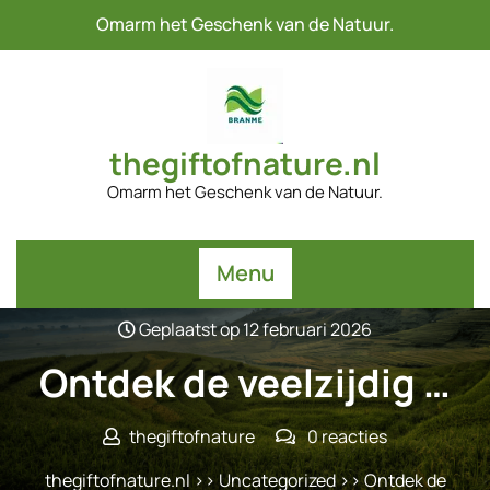
Naar
Omarm het Geschenk van de Natuur.
de
inhoud
gaan
thegiftofnature.nl
Omarm het Geschenk van de Natuur.
Menu
Geplaatst op 12 februari 2026
Ontdek de veelzijdig …
thegiftofnature
0 reacties
thegiftofnature.nl
>>
Uncategorized
>> Ontdek de