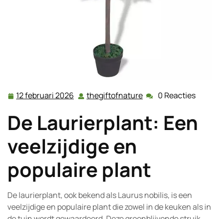
12 februari 2026
thegiftofnature
0 Reacties
12
thegiftofnature
februari
De Laurierplant: Een
2026
veelzijdige en
populaire plant
De laurierplant, ook bekend als Laurus nobilis, is een
veelzijdige en populaire plant die zowel in de keuken als in
de tuin wordt gewaardeerd. Deze groenblijvende struik