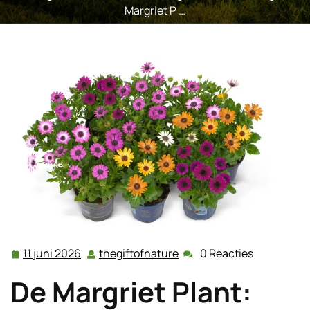
Margriet P …
11 juni 2026
thegiftofnature
0 Reacties
11
thegiftofnature
juni
De Margriet Plant:
2026