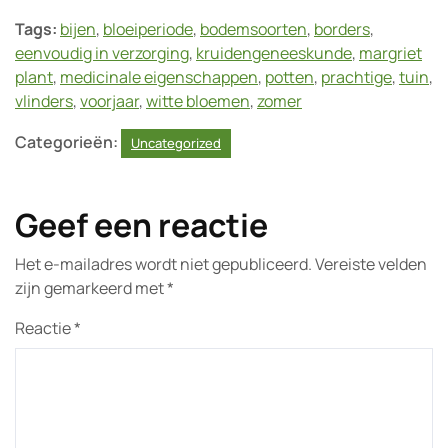
Tags:
bijen
,
bloeiperiode
,
bodemsoorten
,
borders
,
eenvoudig in verzorging
,
kruidengeneeskunde
,
margriet
plant
,
medicinale eigenschappen
,
potten
,
prachtige
,
tuin
,
vlinders
,
voorjaar
,
witte bloemen
,
zomer
Categorieën:
Uncategorized
Geef een reactie
Het e-mailadres wordt niet gepubliceerd.
Vereiste velden
zijn gemarkeerd met
*
Reactie
*