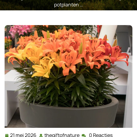
potplanten …
21 mei 2026
thegiftofnature
0 Reacties
21
thegiftofnature