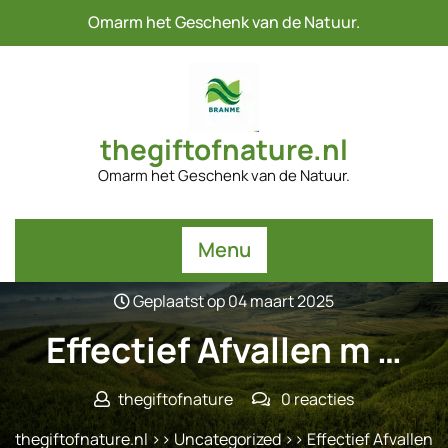
Naar
Omarm het Geschenk van de Natuur.
de
inhoud
gaan
thegiftofnature.nl
Omarm het Geschenk van de Natuur.
Menu
Geplaatst op 04 maart 2025
Effectief Afvallen m …
thegiftofnature
0 reacties
thegiftofnature.nl
>>
Uncategorized
>> Effectief Afvallen