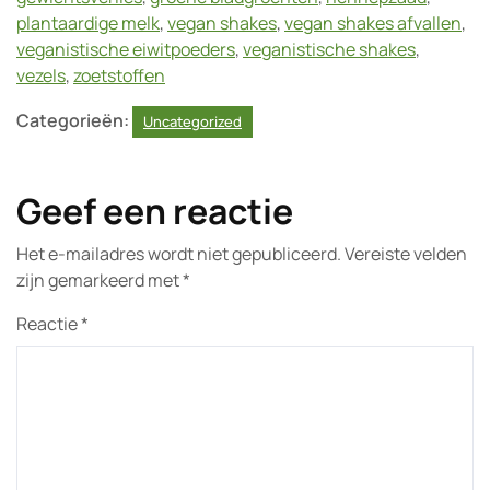
plantaardige melk
,
vegan shakes
,
vegan shakes afvallen
,
veganistische eiwitpoeders
,
veganistische shakes
,
vezels
,
zoetstoffen
Categorieën:
Uncategorized
Geef een reactie
Het e-mailadres wordt niet gepubliceerd.
Vereiste velden
zijn gemarkeerd met
*
Reactie
*