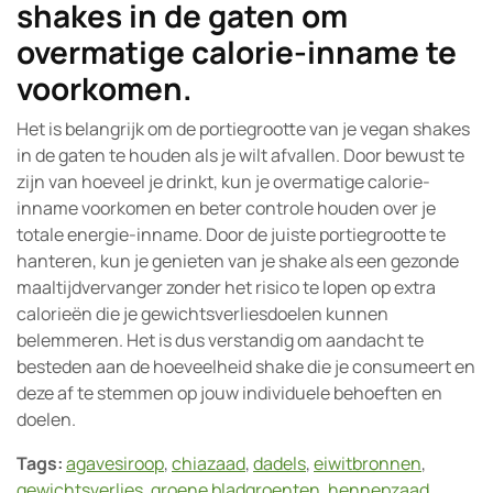
shakes in de gaten om
overmatige calorie-inname te
voorkomen.
Het is belangrijk om de portiegrootte van je vegan shakes
in de gaten te houden als je wilt afvallen. Door bewust te
zijn van hoeveel je drinkt, kun je overmatige calorie-
inname voorkomen en beter controle houden over je
totale energie-inname. Door de juiste portiegrootte te
hanteren, kun je genieten van je shake als een gezonde
maaltijdvervanger zonder het risico te lopen op extra
calorieën die je gewichtsverliesdoelen kunnen
belemmeren. Het is dus verstandig om aandacht te
besteden aan de hoeveelheid shake die je consumeert en
deze af te stemmen op jouw individuele behoeften en
doelen.
Tags:
agavesiroop
,
chiazaad
,
dadels
,
eiwitbronnen
,
gewichtsverlies
,
groene bladgroenten
,
hennepzaad
,