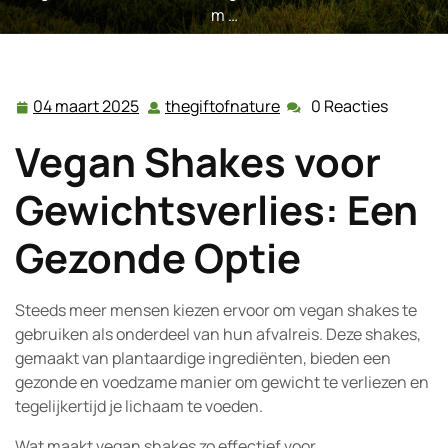
m …
04 maart 2025
thegiftofnature
0 Reacties
04
thegiftofnature
maart
Vegan Shakes voor
2025
Gewichtsverlies: Een
Gezonde Optie
Steeds meer mensen kiezen ervoor om vegan shakes te
gebruiken als onderdeel van hun afvalreis. Deze shakes,
gemaakt van plantaardige ingrediënten, bieden een
gezonde en voedzame manier om gewicht te verliezen en
tegelijkertijd je lichaam te voeden.
Wat maakt vegan shakes zo effectief voor