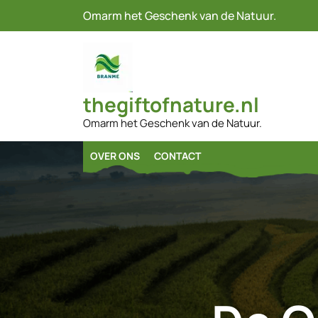
Naar
Omarm het Geschenk van de Natuur.
de
inhoud
gaan
thegiftofnature.nl
Omarm het Geschenk van de Natuur.
OVER ONS
CONTACT