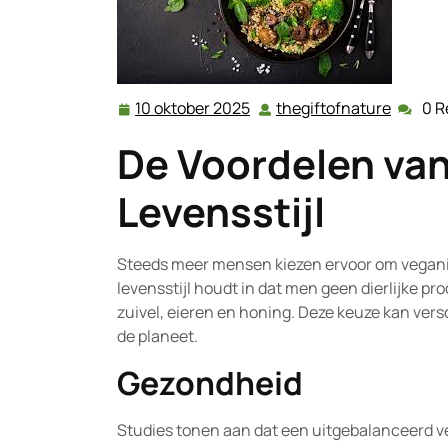
10 oktober 2025
thegiftofnature
0 R
10
thegift
oktober
De Voordelen van
2025
Levensstijl
Steeds meer mensen kiezen ervoor om veganis
levensstijl houdt in dat men geen dierlijke p
zuivel, eieren en honing. Deze keuze kan vers
de planeet.
Gezondheid
Studies tonen aan dat een uitgebalanceerd veg