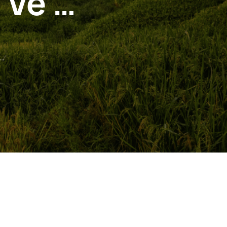
 Ve …
 …