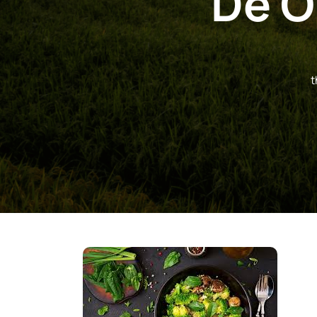
De O
t