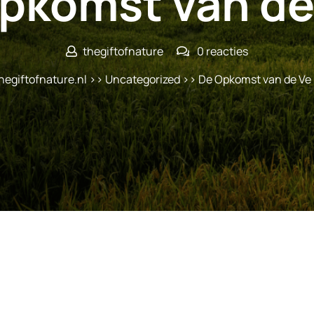
pkomst van de
thegiftofnature
0 reacties
hegiftofnature.nl
>>
Uncategorized
>> De Opkomst van de Ve