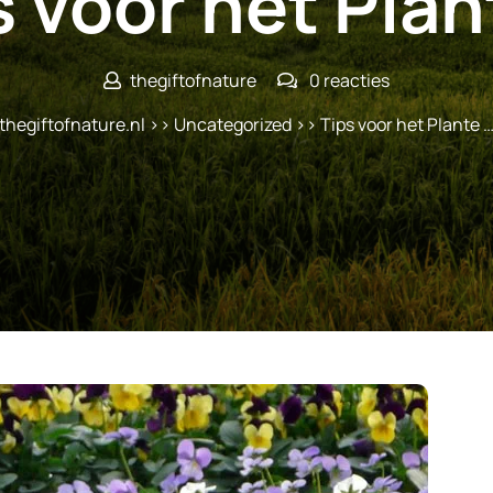
s voor het Plan
thegiftofnature
0 reacties
thegiftofnature.nl
>>
Uncategorized
>> Tips voor het Plante 