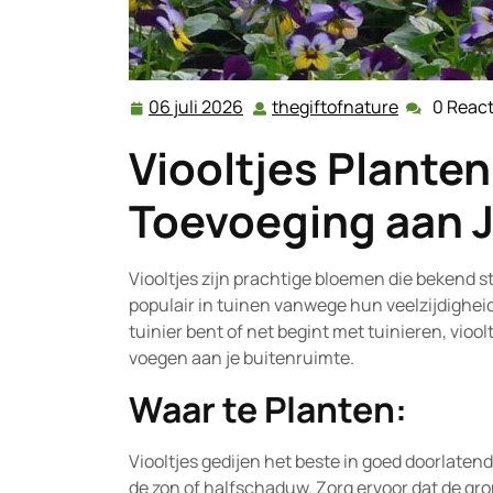
06 juli 2026
thegiftofnature
0 React
06
thegiftofna
juli
Viooltjes Planten
2026
Toevoeging aan J
Viooltjes zijn prachtige bloemen die bekend 
populair in tuinen vanwege hun veelzijdigheid
tuinier bent of net begint met tuinieren, vioo
voegen aan je buitenruimte.
Waar te Planten:
Viooltjes gedijen het beste in goed doorlate
de zon of halfschaduw. Zorg ervoor dat de gron