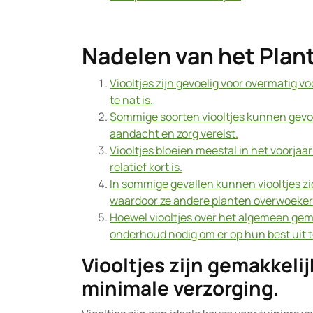
Nadelen van het Plant
Viooltjes zijn gevoelig voor overmatig v
te nat is.
Sommige soorten viooltjes kunnen gevoel
aandacht en zorg vereist.
Viooltjes bloeien meestal in het voorja
relatief kort is.
In sommige gevallen kunnen viooltjes zic
waardoor ze andere planten overwoeker
Hoewel viooltjes over het algemeen gema
onderhoud nodig om er op hun best uit t
Viooltjes zijn gemakkeli
minimale verzorging.