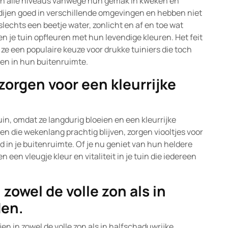
 van alle niveaus vanwege hun gemak in kweken en
ijen goed in verschillende omgevingen en hebben niet
slechts een beetje water, zonlicht en af en toe wat
n je tuin opfleuren met hun levendige kleuren. Het feit
ze een populaire keuze voor drukke tuiniers die toch
en in hun buitenruimte.
zorgen voor een kleurrijke
tuin, omdat ze langdurig bloeien en een kleurrijke
 die wekenlang prachtig blijven, zorgen viooltjes voor
in je buitenruimte. Of je nu geniet van hun heldere
 een vleugje kleur en vitaliteit in je tuin die iedereen
 zowel de volle zon als in
den.
ijen in zowel de volle zon als in halfschaduwrijke