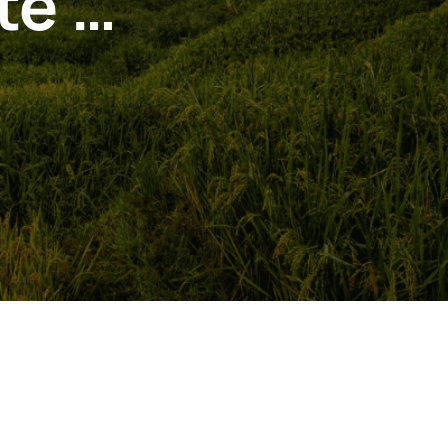
te …
…