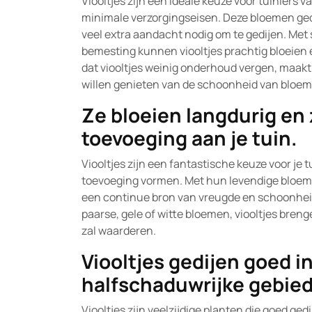
Viooltjes zijn een ideale keuze voor tuiniers
minimale verzorgingseisen. Deze bloemen ged
veel extra aandacht nodig om te gedijen. Met 
bemesting kunnen viooltjes prachtig bloeien e
dat viooltjes weinig onderhoud vergen, maakt 
willen genieten van de schoonheid van bloem
Ze bloeien langdurig en 
toevoeging aan je tuin.
Viooltjes zijn een fantastische keuze voor je 
toevoeging vormen. Met hun levendige bloemen
een continue bron van vreugde en schoonheid 
paarse, gele of witte bloemen, viooltjes brengen
zal waarderen.
Viooltjes gedijen goed in
halfschaduwrijke gebie
Viooltjes zijn veelzijdige planten die goed ged