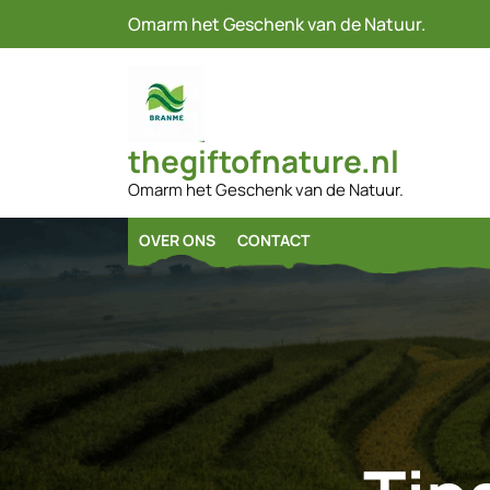
Naar
Omarm het Geschenk van de Natuur.
de
inhoud
gaan
thegiftofnature.nl
Omarm het Geschenk van de Natuur.
OVER ONS
CONTACT