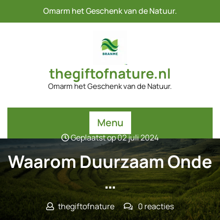
Naar
Omarm het Geschenk van de Natuur.
de
inhoud
gaan
thegiftofnature.nl
Omarm het Geschenk van de Natuur.
Menu
Geplaatst op 02 juli 2024
Waarom Duurzaam Onde
…
thegiftofnature
0 reacties