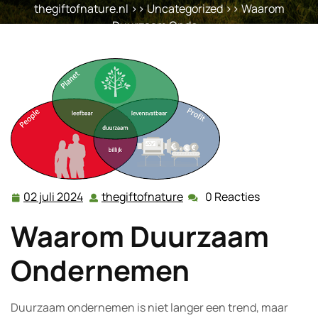
thegiftofnature.nl
>>
Uncategorized
>> Waarom
Duurzaam Onde …
02 juli 2024
thegiftofnature
0 Reacties
02
thegiftofnature
juli
Waarom Duurzaam
2024
Ondernemen
Duurzaam ondernemen is niet langer een trend, maar