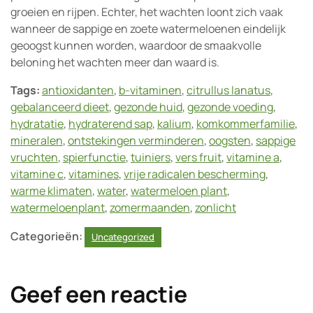
groeien en rijpen. Echter, het wachten loont zich vaak
wanneer de sappige en zoete watermeloenen eindelijk
geoogst kunnen worden, waardoor de smaakvolle
beloning het wachten meer dan waard is.
Tags:
antioxidanten
,
b-vitaminen
,
citrullus lanatus
,
gebalanceerd dieet
,
gezonde huid
,
gezonde voeding
,
hydratatie
,
hydraterend sap
,
kalium
,
komkommerfamilie
,
mineralen
,
ontstekingen verminderen
,
oogsten
,
sappige
vruchten
,
spierfunctie
,
tuiniers
,
vers fruit
,
vitamine a
,
vitamine c
,
vitamines
,
vrije radicalen bescherming
,
warme klimaten
,
water
,
watermeloen plant
,
watermeloenplant
,
zomermaanden
,
zonlicht
Categorieën:
Uncategorized
Geef een reactie