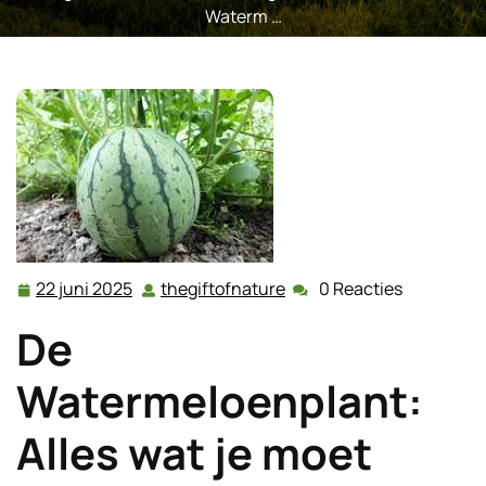
Waterm …
22 juni 2025
thegiftofnature
0 Reacties
22
thegiftofnature
juni
De
2025
Watermeloenplant:
Alles wat je moet