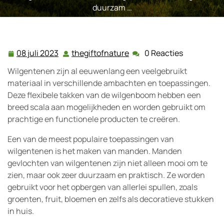
duurzam …
08 juli 2023
thegiftofnature
0 Reacties
08
thegiftofnature
juli
Wilgentenen zijn al eeuwenlang een veelgebruikt
2023
materiaal in verschillende ambachten en toepassingen.
Deze flexibele takken van de wilgenboom hebben een
breed scala aan mogelijkheden en worden gebruikt om
prachtige en functionele producten te creëren.
Een van de meest populaire toepassingen van
wilgentenen is het maken van manden. Manden
gevlochten van wilgentenen zijn niet alleen mooi om te
zien, maar ook zeer duurzaam en praktisch. Ze worden
gebruikt voor het opbergen van allerlei spullen, zoals
groenten, fruit, bloemen en zelfs als decoratieve stukken
in huis.