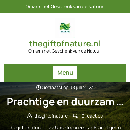
Naar
Omarm het Geschenk van de Natuur.
de
inhoud
gaan
thegiftofnature.nl
Omarm het Geschenk van de Natuur.
Menu
Geplaatst op 08 juli 2023
Prachtige en duurzam …
thegiftofnature
0 reacties
thegiftofnature.nl
>>
Uncategorized
>> Prachtige en