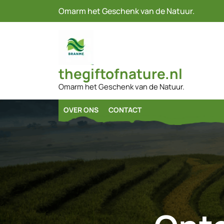
Naar
Omarm het Geschenk van de Natuur.
de
inhoud
gaan
thegiftofnature.nl
Omarm het Geschenk van de Natuur.
OVER ONS
CONTACT