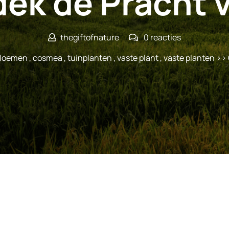
ek de Pracht 
thegiftofnature
0 reacties
loemen
,
cosmea
,
tuinplanten
,
vaste plant
,
vaste planten
>> 