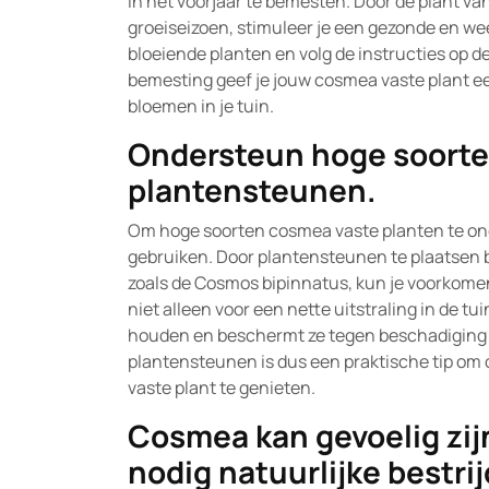
in het voorjaar te bemesten. Door de plant va
groeiseizoen, stimuleer je een gezonde en wee
bloeiende planten en volg de instructies op de
bemesting geef je jouw cosmea vaste plant ee
bloemen in je tuin.
Ondersteun hoge soorte
plantensteunen.
Om hoge soorten cosmea vaste planten te on
gebruiken. Door plantensteunen te plaatsen b
zoals de Cosmos bipinnatus, kun je voorkomen
niet alleen voor een nette uitstraling in de t
houden en beschermt ze tegen beschadiging d
plantensteunen is dus een praktische tip om
vaste plant te genieten.
Cosmea kan gevoelig zijn
nodig natuurlijke bestri