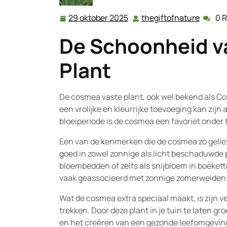
29 oktober 2025
thegiftofnature
0 
29
thegif
oktober
De Schoonheid v
2025
Plant
De cosmea vaste plant, ook wel bekend als Co
een vrolijke en kleurrijke toevoeging kan zijn 
bloeiperiode is de cosmea een favoriet onder t
Een van de kenmerken die de cosmea zo geliefd 
goed in zowel zonnige als licht beschaduwde 
bloembedden of zelfs als snijbloem in boeket
vaak geassocieerd met zonnige zomerweiden e
Wat de cosmea extra speciaal maakt, is zijn v
trekken. Door deze plant in je tuin te laten gr
en het creëren van een gezonde leefomgeving