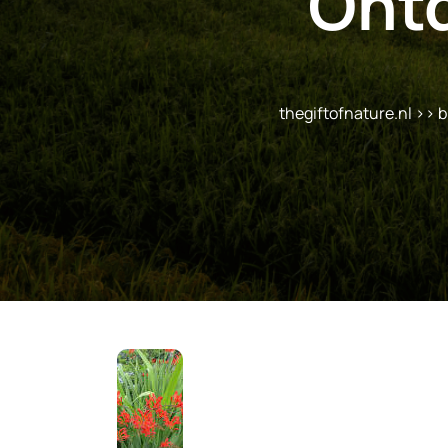
Ontd
thegiftofnature.nl
>>
b