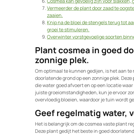
Cosmea kan gevoelig zijn voor slakken, g
Vermeerder de plant door zaad te oogste
zaaien.
Knip na de bloei de stengels terug tot a
groei te stimuleren.
Overwinter vorstgevoelige soorten binn
Plant cosmea in goed do
zonnige plek.
Om optimaal te kunnen gedijen, is het aan te
doorlatende grond op een zonnige plek. Deze 
die water goed afvoert en op een locatie waar 
juiste groeiomstandigheden, kun je ervoor zo
overvloedig bloeien, waardoor je tuin wordt g
Geef regelmatig water, v
Het is belangrijk om de cosmea vaste plant re
Deze plant gedijt het beste in goed doorlaten