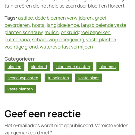
tuin creëren die het hele seizoen door bloeit en floreert.
Tags:
astilbe
,
dode bloemen verwijderen
,
groei
bevorderen
,
hosta
,
lang bloeiende
,
lang bloeiende vaste
planten schaduw
,
mulch
,
onkruidgroei beperken
,
pulmonaria
,
schaduwrijke omgeving
,
vaste planten
,
vochtige grond
,
wateroverlast vermijden
Categorieën:
bloeien
bloeiend
bloeiende planten
bloemen
schaduwplanten
tuinplanten
vaste plant
vaste planten
Geef een reactie
Het e-mailadres wordt niet gepubliceerd.
Vereiste velden
zijn gemarkeerd met
*