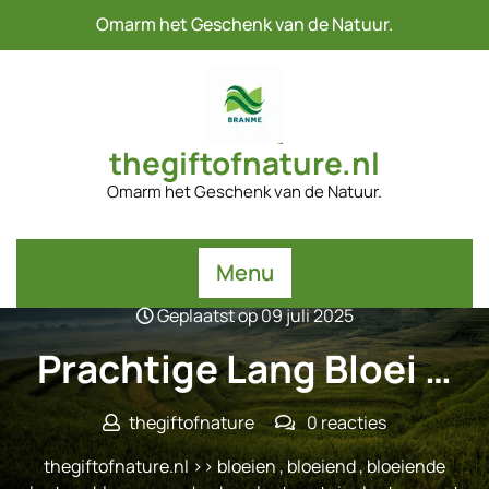
Naar
Omarm het Geschenk van de Natuur.
de
inhoud
gaan
thegiftofnature.nl
Omarm het Geschenk van de Natuur.
Menu
Geplaatst op 09 juli 2025
Prachtige Lang Bloei …
thegiftofnature
0 reacties
thegiftofnature.nl
>>
bloeien
,
bloeiend
,
bloeiende