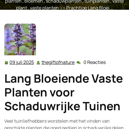
planten
,
bloemen
,
schaduwplanten
,
tuinplanten
,
vaste
plant
,
vaste planten
>> Prachtige Lang Bloei …
09 juli 2025
thegiftofnature
0 Reacties
09
thegiftofnature
juli
Lang Bloeiende Vaste
2025
Planten voor
Schaduwrijke Tuinen
Veel tuinliefhebbers worstelen met het vinden van
geschikte planten die goed gedijen in schaduwrijke delen