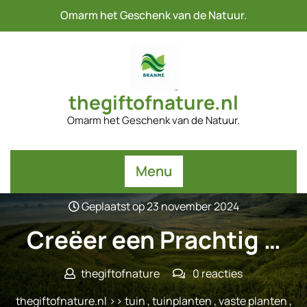
Naar
Omarm het Geschenk van de Natuur.
de
inhoud
gaan
thegiftofnature.nl
Omarm het Geschenk van de Natuur.
Menu
Geplaatst op 23 november 2024
Creëer een Prachtig …
thegiftofnature
0 reacties
thegiftofnature.nl
>>
tuin
,
tuinplanten
,
vaste planten
,