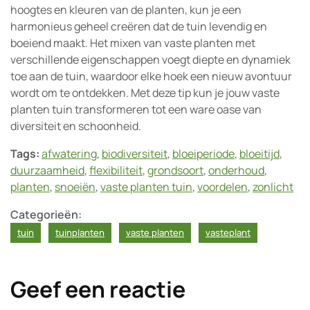
hoogtes en kleuren van de planten, kun je een
harmonieus geheel creëren dat de tuin levendig en
boeiend maakt. Het mixen van vaste planten met
verschillende eigenschappen voegt diepte en dynamiek
toe aan de tuin, waardoor elke hoek een nieuw avontuur
wordt om te ontdekken. Met deze tip kun je jouw vaste
planten tuin transformeren tot een ware oase van
diversiteit en schoonheid.
Tags:
afwatering
,
biodiversiteit
,
bloeiperiode
,
bloeitijd
,
duurzaamheid
,
flexibiliteit
,
grondsoort
,
onderhoud
,
planten
,
snoeiën
,
vaste planten tuin
,
voordelen
,
zonlicht
Categorieën:
tuin
tuinplanten
vaste planten
vasteplant
Geef een reactie