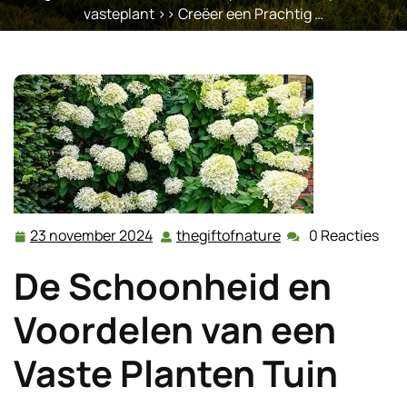
vasteplant
>> Creëer een Prachtig …
23 november 2024
thegiftofnature
0 Reacties
23
thegiftofnature
november
De Schoonheid en
2024
Voordelen van een
Vaste Planten Tuin