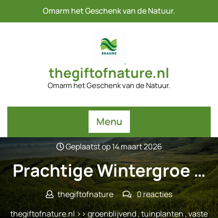
Naar
Omarm het Geschenk van de Natuur.
de
inhoud
gaan
thegiftofnature.nl
Omarm het Geschenk van de Natuur.
Menu
Geplaatst op 14 maart 2026
Prachtige Wintergroe …
thegiftofnature
0 reacties
thegiftofnature.nl
>>
groenblijvend
,
tuinplanten
,
vaste