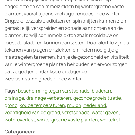
ongedierte en schimmelziekten bij wintergroene vaste
planten, vooral tijdens vochtige periodes in de winter.
Ongedierte zoals bladluizen en spintmijten kunnen zich
gemakkelijk verspreiden en schade aanrichten aan de
planten, terwijl schimmelziekten zoals meeldauw en
roest de bladeren kunnen aantasten. Door alert te zijn op
tekenen van plagen en ziekten en indien nodig tijdig
maatregelen te nemen, kun je de gezondheid en vitaliteit
van je wintergroene planten behouden en ervoor zorgen
dat ze gedijen ondanks de uitdagende
weersomstandigheden in de winter.
Tags:
bescherming tegen vorstschade
,
bladeren
,
drainage
,
drainage verbeteren
,
gezonde groeisituatie
,
grond
,
koude temperaturen
,
mulch
,
nederland
,
vochtigheid van de grond
,
vorstschade
,
water geven
,
wateroverlast
,
wintergroene vaste planten
,
wortelrot
Categorieën: