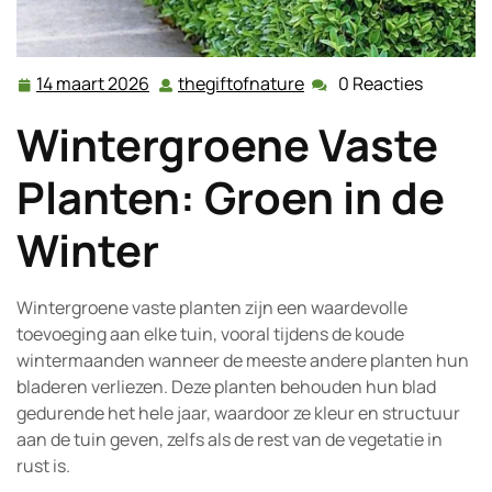
14 maart 2026
thegiftofnature
0 Reacties
14
thegiftofnature
maart
Wintergroene Vaste
2026
Planten: Groen in de
Winter
Wintergroene vaste planten zijn een waardevolle
toevoeging aan elke tuin, vooral tijdens de koude
wintermaanden wanneer de meeste andere planten hun
bladeren verliezen. Deze planten behouden hun blad
gedurende het hele jaar, waardoor ze kleur en structuur
aan de tuin geven, zelfs als de rest van de vegetatie in
rust is.