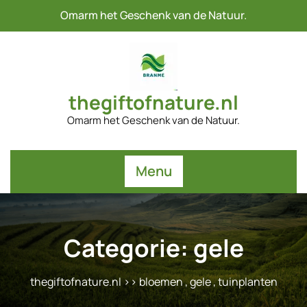
Naar
Omarm het Geschenk van de Natuur.
de
inhoud
gaan
thegiftofnature.nl
Omarm het Geschenk van de Natuur.
Menu
Categorie:
gele
thegiftofnature.nl
>>
bloemen
,
gele
,
tuinplanten