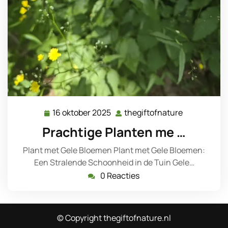
16 oktober 2025
thegiftofnature
16
thegiftofna
oktober
Prachtige Planten me …
2025
Plant met Gele Bloemen Plant met Gele Bloemen:
Een Stralende Schoonheid in de Tuin Gele…
0 Reacties
© Copyright thegiftofnature.nl