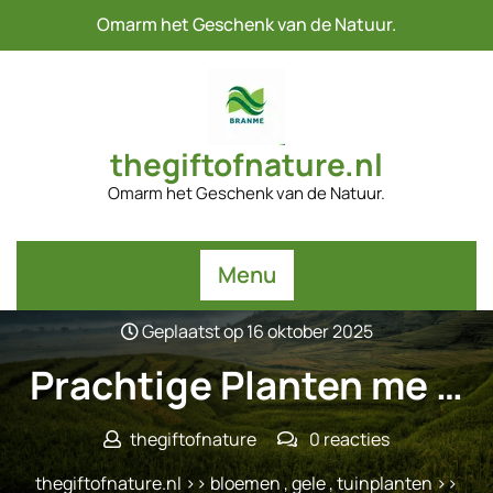
Naar
Omarm het Geschenk van de Natuur.
de
inhoud
gaan
thegiftofnature.nl
Omarm het Geschenk van de Natuur.
Menu
Geplaatst op 16 oktober 2025
Prachtige Planten me …
thegiftofnature
0 reacties
thegiftofnature.nl
>>
bloemen
,
gele
,
tuinplanten
>>