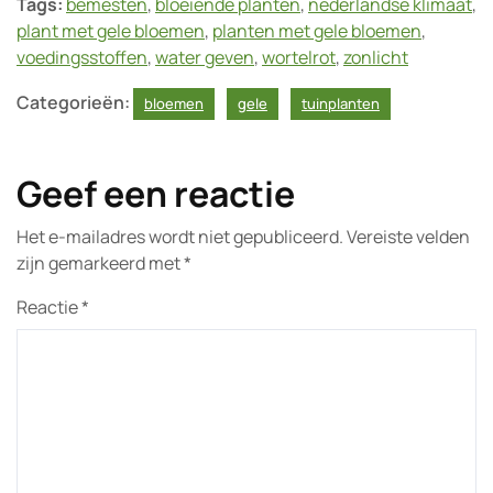
Tags:
bemesten
,
bloeiende planten
,
nederlandse klimaat
,
plant met gele bloemen
,
planten met gele bloemen
,
voedingsstoffen
,
water geven
,
wortelrot
,
zonlicht
Categorieën:
bloemen
gele
tuinplanten
Geef een reactie
Het e-mailadres wordt niet gepubliceerd.
Vereiste velden
zijn gemarkeerd met
*
Reactie
*