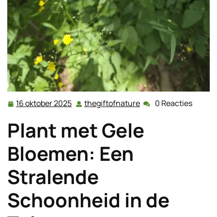
16 oktober 2025
thegiftofnature
0 Reacties
16
thegiftofnature
oktober
Plant met Gele
2025
Bloemen: Een
Stralende
Schoonheid in de