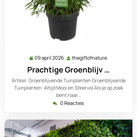
09 april 2026
thegiftofnature
09
thegiftofnat
april
Prachtige Groenblijv …
2026
Artikel: Groenblijvende Tuinplanten Groenblijvende
Tuinplanten: Altijd Mooi en Sfeervol Als je op zoek
bent naar…
0 Reacties