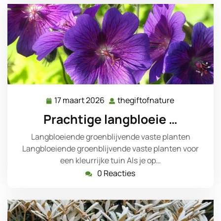
17 maart 2026
thegiftofnature
17
thegiftofnat
maart
Prachtige langbloeie …
2026
Langbloeiende groenblijvende vaste planten
Langbloeiende groenblijvende vaste planten voor
een kleurrijke tuin Als je op…
0 Reacties