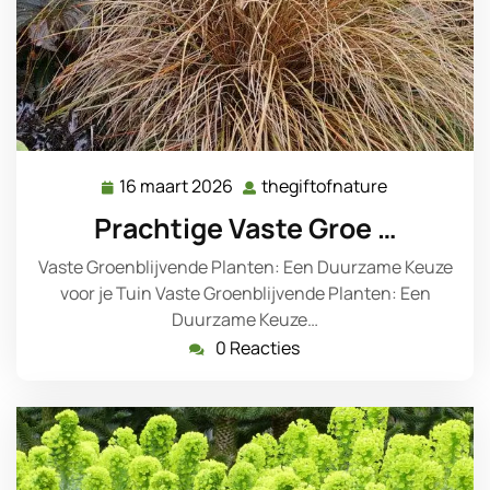
16 maart 2026
thegiftofnature
16
thegiftofnat
maart
Prachtige Vaste Groe …
2026
Vaste Groenblijvende Planten: Een Duurzame Keuze
voor je Tuin Vaste Groenblijvende Planten: Een
Duurzame Keuze…
0 Reacties