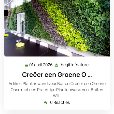
01 april 2026
thegiftofnature
01
thegiftofnat
april
Creëer een Groene O …
2026
Artikel: Plantenwand voor Buiten Creëer een Groene
Oase met een Prachtige Plantenwand voor Buiten
Wil…
0 Reacties