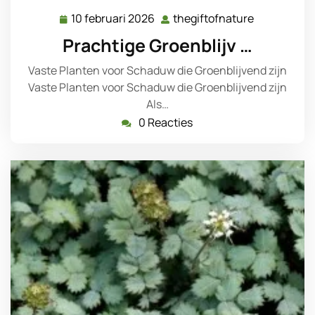
10 februari 2026
thegiftofnature
10
thegiftofna
februari
Prachtige Groenblijv …
2026
Vaste Planten voor Schaduw die Groenblijvend zijn
Vaste Planten voor Schaduw die Groenblijvend zijn
Als…
0 Reacties