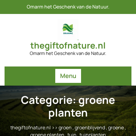
Naar
Omarm het Geschenk van de Natuur.
de
inhoud
gaan
thegiftofnature.nl
Omarm het Geschenk van de Natuur.
Menu
Categorie:
groene
planten
thegiftofnature.nl
>>
groen
,
groenblijvend
,
groene
,
groene planten
,
tuin
,
tuinplanten