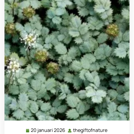
20 januari 2026
thegiftofnature
20
thegiftofna