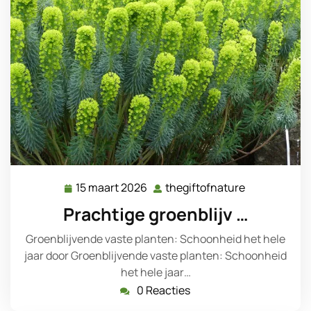
15 maart 2026
thegiftofnature
15
thegiftofnat
maart
Prachtige groenblijv …
2026
Groenblijvende vaste planten: Schoonheid het hele
jaar door Groenblijvende vaste planten: Schoonheid
het hele jaar…
0 Reacties