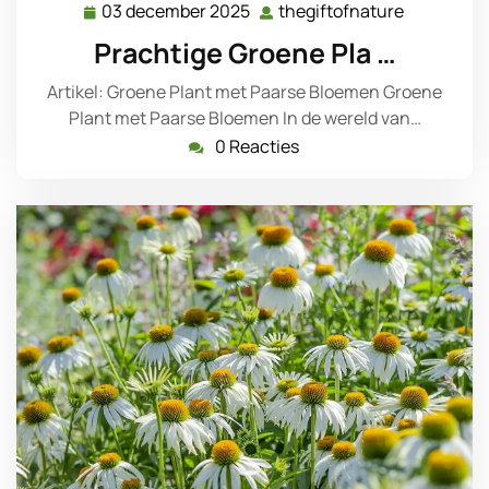
03 december 2025
thegiftofnature
03
thegiftofn
december
Prachtige Groene Pla …
2025
Artikel: Groene Plant met Paarse Bloemen Groene
Plant met Paarse Bloemen In de wereld van…
0 Reacties